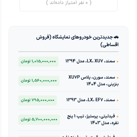
(
0
نفر امتیاز داده‌اند )
🚗 جدیدترین خودروهای نمایشگاه (فروش
اقساطی)
•
سمند، LX، XU7، مدل 1394
1,015,000,000 تومان
•
سمند، سورن، پلاس XU7P
1,560,000,000 تومان
بنزینی، مدل 1404
•
سمند، LX، EF7، مدل 1393
795,000,000 تومان
•
فیدلیتی، پرستیژ، تیپ 1 پنج
5,700,000,000 تومان
نفره، مدل 1403