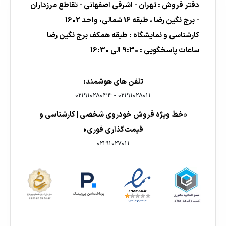
دفتر فروش : تهران - اشرفی اصفهانی - تقاطع مرزداران
- برج نگین رضا ، طبقه 16 شمالی، واحد 1602
کارشناسی و نمایشگاه : طبقه همکف برج نگین رضا
ساعات پاسخگویی : 9:30 الی 16:30
تلفن های هوشمند:
02191028044
-
02191028011
«خط ویژه فروش خودروی شخصی | کارشناسی و
قیمت‌گذاری فوری»
02191027011