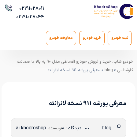
021
91028011
021
91028044
ثبت خودرو
خرید خودرو
معاوضه خودرو
خودرو شاپ، خرید و فروش خودرو اقساطی مدل ۹۰ به بالا با ضمانت
کارشناسی
»
blog
» معرفی پورشه 911 نسخه لانزانته
معرفی پورشه 911 نسخه لانزانته
blog
دیدگاه : 0
ai.khodroshop
نویسنده: