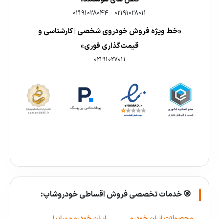
02191028044
-
02191028011
«خط ویژه فروش خودروی شخصی | کارشناسی و
قیمت‌گذاری فوری»
02191027011
🎯 خدمات تخصصی فروش اقساطی خودروشاپ:
محصولات ایران خودرو
ایران خودرو و سایپا