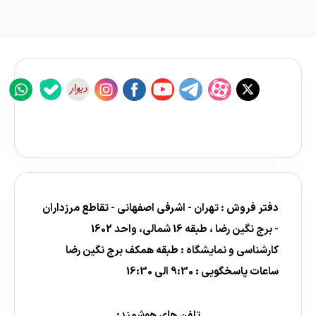
دفتر فروش : تهران - اشرفی اصفهانی - تقاطع مرزداران
- برج نگین رضا ، طبقه 16 شمالی، واحد 1602
کارشناسی و نمایشگاه : طبقه همکف برج نگین رضا
ساعات پاسخگویی : 9:30 الی 16:30
تلفن های هوشمند: