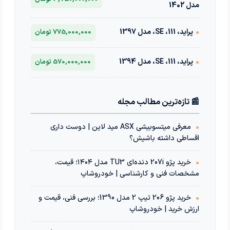
مدل 1402
•
پراید، 111، SE، مدل 1397
775,000,000 تومان
•
پراید، 111، SE، مدل 1394
570,000,000 تومان
📰 تازه‌ترین مطالب مجله
•
معرفی میتسوبیشی ASX مید لاین | دوست داری
اقساطی داشته باشیش؟
•
خرید پژو 207i دنده‌ای TU3 مدل ۱۴۰۴؛ قیمت،
مشخصات فنی و کارشناسی | خودروشاپ
•
خرید پژو 206 تیپ 2 مدل 1390؛ بررسی فنی، قیمت و
ارزش خرید | خودروشاپ