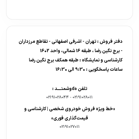
دفتر فروش : تهران - اشرفی اصفهانی - تقاطع مرزداران
- برج نگین رضا ، طبقه 16 شمالی، واحد 1602
کارشناسی و نمایشگاه : طبقه همکف برج نگین رضا
ساعات پاسخگویی : 9:30 الی 16:30
تلفن هdوشمنــــد :
02191028044
-
02191028011
«خط ویژه فروش خودروی شخصی | کارشناسی و
قیمت‌گذاری فوری»
02191027011