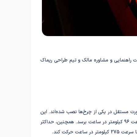
تحت راهنمایی و مشاوره مالک و تیم طراحی ریماک
ورت مستقل در یکی از چرخ‌ها نصب شده‌اند. این
سوپراسپرت الکتریکی با توان فوق‌العاده 1914 اسب‌بخار و گشتاور 2360 نیوتن‌متر، قادر است در عرض 1.75 ثانیه به سرعت 96 کیلومتر در ساعت برسد. همچنین، حداکثر