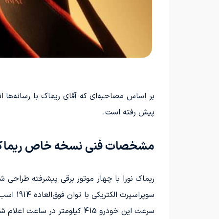
بر اساس مصاحبه‌ای که آقای ریماک با رسانه‌ها ا
پیش رفته است.
مشخصات فنی نسخه خاص ریماک 
ریماک نورا با چهار موتور برقی پیشرفته طراحی 
سرعت این خودرو 415 کیلومتر در ساعت اعلام شده است و جالب است بدانید که ریماک نورا می‌تواند به طور معکوس تا سرعت 275 کیلومتر در ساعت حرکت کند.