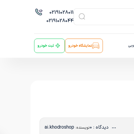
021
91028011
021
91028044
ویی
نمایشگاه خودرو
ثبت خودرو
دیدگاه : 0
ai.khodroshop
نویسنده: