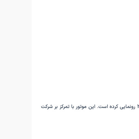
پس از ارائه مدل آفرودر EXC Enduro، شرکت KTM به تازگی از محصولی جدید با نام 300 EXC HardEnduro مدل 2025 رونمایی کرده است. این موتور با تمرکز بر شرکت