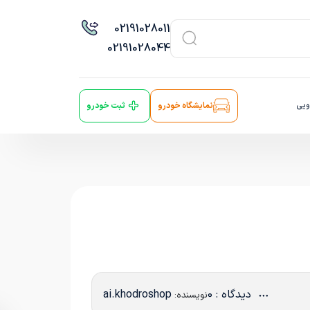
021
91028011
021
91028044
ویی
نمایشگاه خودرو
ثبت خودرو
دیدگاه : 0
ai.khodroshop
نویسنده: