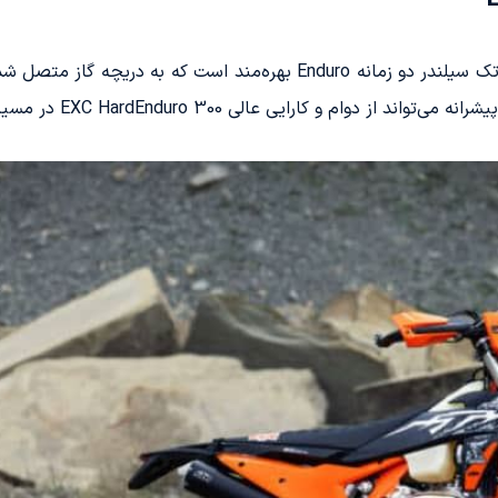
این موتورسیکلت با طراحی مستحکم، از پیشرانه تک سیلندر دو زمانه Enduro ب