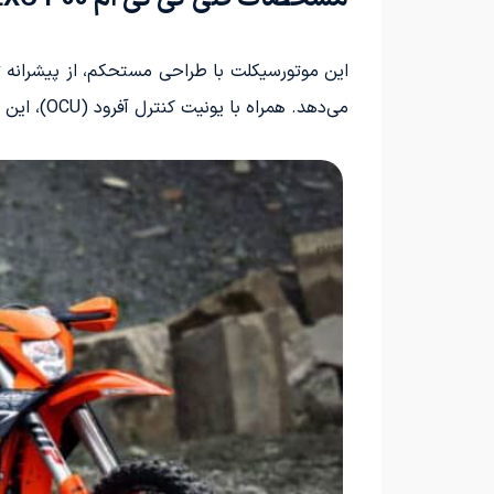
می‌دهد. همراه با یونیت کنترل آفرود (OCU)، این پیشرانه می‌تواند از دوام و کارایی عالی 300 EXC HardEnduro در مسیرهای ناهموار و بیراهه اطمینان حاصل کند.