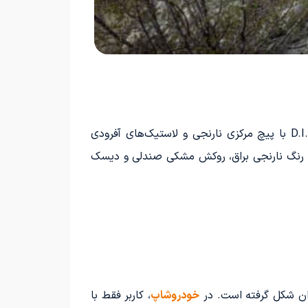
نسخه HardEnduro به طور قابل توجهی با مدل استاندارد خود تفاوت دارد. این تغییرات شامل رینگ‌های مشکی D.I.D با پیچ مرکزی نارنجی و لاستیک‌های آفرودی
ترکیب رنگ‌های مشکی و نارنجی، فریم با رنگ نارنجی براق، روکش مشکی صندلی و دیسک
ان شکل گرفته است. در
خودروشاپ
، کاربر فقط با