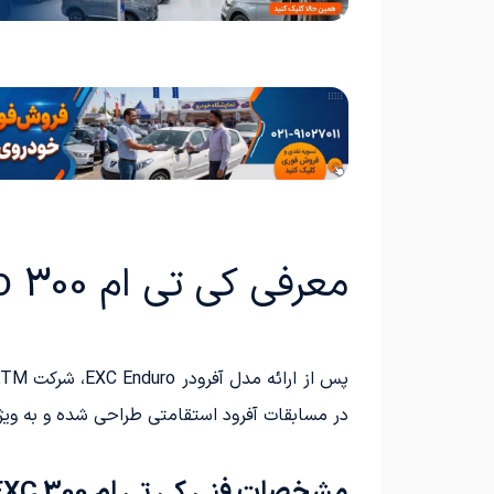
معرفی کی تی ام 300 EXC HardEnduro
در مسابقات آفرود استقامتی طراحی شده و به ویژه
مشخصات فنی کی تی ام 300 EXC