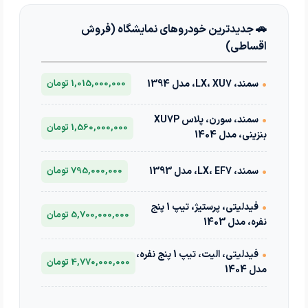
🚗 جدیدترین خودروهای نمایشگاه (فروش
اقساطی)
•
سمند، LX، XU7، مدل 1394
1,015,000,000 تومان
•
سمند، سورن، پلاس XU7P
1,560,000,000 تومان
بنزینی، مدل 1404
•
سمند، LX، EF7، مدل 1393
795,000,000 تومان
•
فیدلیتی، پرستیژ، تیپ 1 پنج
5,700,000,000 تومان
نفره، مدل 1403
•
فیدلیتی، الیت، تیپ 1 پنج نفره،
4,770,000,000 تومان
مدل 1404