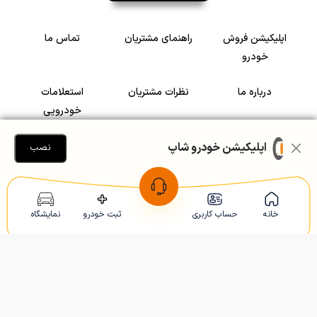
اپلیکیشن فروش
راهنمای مشتریان
تماس ما
خودرو
درباره ما
نظرات مشتریان
استعلامات
خودرویی
سرمایه گذاری در
رضایت مشتریان
اپلیکیشن خودرو شاپ
نصب
خودرو
Copyright © 2005-2026
Khodroshop.ir
خانه
حساب کاربری
ثبت خودرو
نمایشگاه