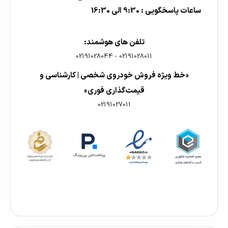
ساعات پاسخگویی : 9:30 الی 16:30
تلفن های هوشمند:
02191028044
-
02191028011
«خط ویژه فروش خودروی شخصی | کارشناسی و
قیمت‌گذاری فوری»
02191027011