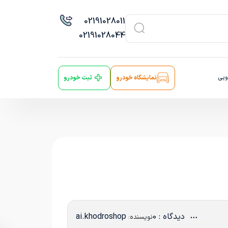
021
91028011
021
91028044
ویی
نمایشگاه خودرو
ثبت خودرو
دیدگاه : 0
ai.khodroshop
نویسنده: