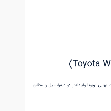
 ایرتویا، روز شنبه مورخ 1404/03/10 برای نخستین‌بار، قیمت نهایی تویوتا وایلدلندر دو دیفرانسیل را مطابق