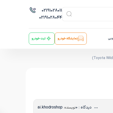
021
91028011
021
91028044
ویی
نمایشگاه خودرو
ثبت خودرو
دیدگاه : 0
ai.khodroshop
نویسنده: