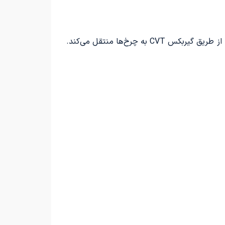
تویوتا وایلدلندر وارداتی ماهان صنعت، از پیشرانه 2 لیتری نیرو می‌گیرد و 126 اسب‌بخار قدرت و 206 نیوتن‌متر گشتاور را از طریق گیربکس CVT به چرخ‌ها منتقل می‌کند.