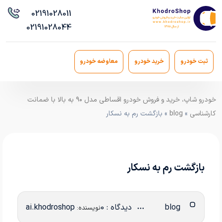
021
91028011
021
91028044
ثبت خودرو
خرید خودرو
معاوضه خودرو
خودرو شاپ، خرید و فروش خودرو اقساطی مدل ۹۰ به بالا با ضمانت
کارشناسی
»
blog
» بازگشت رم به نسکار
بازگشت رم به نسکار
blog
دیدگاه : 0
ai.khodroshop
نویسنده: