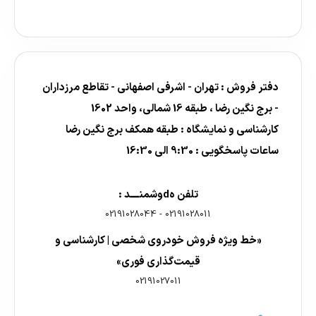
دفتر فروش : تهران - اشرفی اصفهانی - تقاطع مرزداران
- برج نگین رضا ، طبقه 16 شمالی، واحد 1602
کارشناسی و نمایشگاه : طبقه همکف برج نگین رضا
ساعات پاسخگویی : 9:30 الی 16:30
تلفن هdوشمنــــد :
02191028044
-
02191028011
«خط ویژه فروش خودروی شخصی | کارشناسی و
قیمت‌گذاری فوری»
02191027011