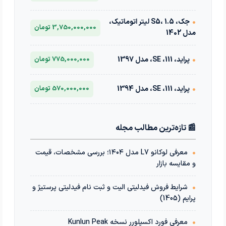
•
جک، S5، 1.5 لیتر اتوماتیک،
3,750,000,000 تومان
مدل 1402
•
پراید، 111، SE، مدل 1397
775,000,000 تومان
•
پراید، 111، SE، مدل 1394
570,000,000 تومان
📰 تازه‌ترین مطالب مجله
•
معرفی لوکانو L7 مدل ۱۴۰۴؛ بررسی مشخصات، قیمت
و مقایسه بازار
•
شرایط فروش فیدلیتی الیت و ثبت نام فیدلیتی پرستیژ و
پرایم (1405)
•
معرفی فورد اکسپلورر نسخه Kunlun Peak