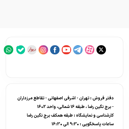
دفتر فروش : تهران - اشرفی اصفهانی - تقاطع مرزداران
- برج نگین رضا ، طبقه 16 شمالی، واحد 1602
کارشناسی و نمایشگاه : طبقه همکف برج نگین رضا
ساعات پاسخگویی : 9:30 الی 16:30