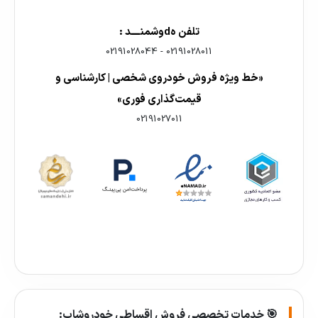
تلفن هdوشمنــــد :
02191028044
-
02191028011
«خط ویژه فروش خودروی شخصی | کارشناسی و
قیمت‌گذاری فوری»
02191027011
🎯 خدمات تخصصی فروش اقساطی خودروشاپ: