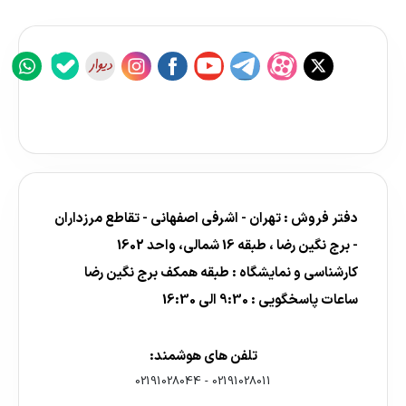
دفتر فروش : تهران - اشرفی اصفهانی - تقاطع مرزداران
- برج نگین رضا ، طبقه 16 شمالی، واحد 1602
کارشناسی و نمایشگاه : طبقه همکف برج نگین رضا
ساعات پاسخگویی : 9:30 الی 16:30
تلفن های هوشمند:
02191028044
-
02191028011