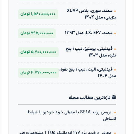
•
سمند، سورن، پلاس XU7P
1,560,000,000 تومان
بنزینی، مدل 1404
•
سمند، LX، EF7، مدل 1393
795,000,000 تومان
•
فیدلیتی، پرستیژ، تیپ 1 پنج
5,700,000,000 تومان
نفره، مدل 1403
•
فیدلیتی، الیت، تیپ 1 پنج نفره،
4,770,000,000 تومان
مدل 1404
📰 تازه‌ترین مطالب مجله
•
بررسی پراید 111 SE با معرفی خرید خودرو با شرایط
اقساطی
•
معرفی و خرید پژو 207 اتوماتیک TU5 | مشخصات فنی