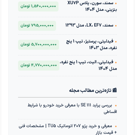
•
سمند، سورن، پلاس XU7P
1,560,000,000 تومان
بنزینی، مدل 1404
•
سمند، LX، EF7، مدل 1393
795,000,000 تومان
•
فیدلیتی، پرستیژ، تیپ 1 پنج
5,700,000,000 تومان
نفره، مدل 1403
•
فیدلیتی، الیت، تیپ 1 پنج نفره،
4,770,000,000 تومان
مدل 1404
📰 تازه‌ترین مطالب مجله
•
بررسی پراید 111 SE با معرفی خرید خودرو با شرایط
اقساطی
•
معرفی و خرید پژو 207 اتوماتیک TU5 | مشخصات فنی
+ قیمت بازار