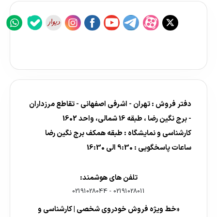
دفتر فروش : تهران - اشرفی اصفهانی - تقاطع مرزداران
- برج نگین رضا ، طبقه 16 شمالی، واحد 1602
کارشناسی و نمایشگاه : طبقه همکف برج نگین رضا
ساعات پاسخگویی : 9:30 الی 16:30
تلفن های هوشمند:
02191028044
-
02191028011
«خط ویژه فروش خودروی شخصی | کارشناسی و