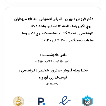
دفتر فروش : تهران - اشرفی اصفهانی - تقاطع مرزداران
- برج نگین رضا ، طبقه 16 شمالی، واحد 1602
کارشناسی و نمایشگاه : طبقه همکف برج نگین رضا
ساعات پاسخگویی : 9:30 الی 16:30
تلفن هdوشمنــــد :
02191028044
-
02191028011
«خط ویژه فروش خودروی شخصی | کارشناسی و
قیمت‌گذاری فوری»
02191027011