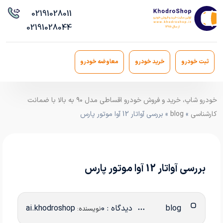
021
91028011
021
91028044
ثبت خودرو
خرید خودرو
معاوضه خودرو
خودرو شاپ، خرید و فروش خودرو اقساطی مدل ۹۰ به بالا با ضمانت
کارشناسی
»
blog
» بررسی آواتار 12 آوا موتور پارس
بررسی آواتار 12 آوا موتور پارس
blog
دیدگاه : 0
ai.khodroshop
نویسنده: