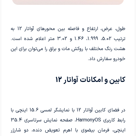
طول، عرض، ارتفاع و فاصله بین محورهای آواتار 12 به
ترتیب 5.02، 1.999، 1.46 و 3.02 متر اعلام شده است.
هشت رنگ مختلف با روکش مات و براق را می­‌توان برای این
خودرو سفارش داد.
کابین و امکانات آواتار 12
در فضای کابین آواتار 12 با نمایشگر لمسی 15.6 اینچی با
رابط کاربری HarmonyOS، صفحه نمایش سرتاسری 35.4
اینچی، فرمان بیضوی با اهرم تعویض دنده، دو شارژر