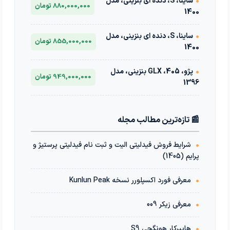
•
ساینا، S، دنده ای بنزینی، مدل
880,000,000 تومان
1400
•
ساینا، S، دنده ای بنزینی، مدل
855,000,000 تومان
1400
•
پژو، 405، GLX بنزینی، مدل
949,000,000 تومان
1396
📰 تازه‌ترین مطالب مجله
•
شرایط فروش فیدلیتی الیت و ثبت نام فیدلیتی پرستیژ و
پرایم (1405)
•
معرفی فورد اکسپلورر نسخه Kunlun Peak
•
معرفی زیکر 009
•
هایپرکار هونگچی S9