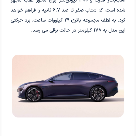
اسب­‌بخار قدرت و 370 نیوتن‌متر روی محور عقب مجهز
شده است، که شتاب صفر تا صد 6.7 ثانیه را فراهم خواهد
کرد. به لطف مجموعه باتری 29 کیلووات ساعت، برد حرکتی
این مدل به 178 کیلومتر در حالت برقی می رسد.