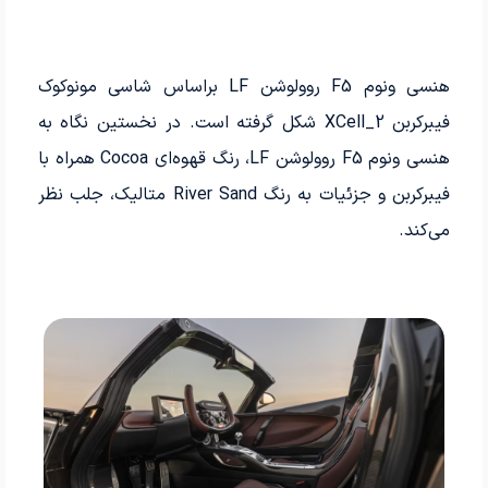
هنسی ونوم F5 روولوشن LF براساس شاسی مونوکوک
فیبرکربن XCell_2 شکل گرفته است. در نخستین نگاه به
هنسی ونوم F5 روولوشن LF، رنگ قهوه‌ای Cocoa همراه با
فیبرکربن و جزئیات به رنگ River Sand متالیک، جلب نظر
می‌کند.