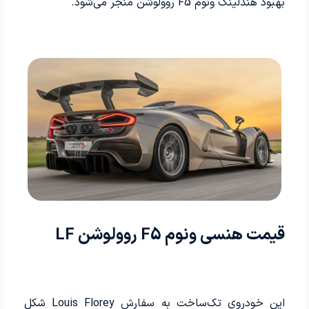
بهبود هندلینگ ونوم F5 روولوشن منجر می‌شود.
قیمت هنسی ونوم F5 روولوشن LF
این خودروی تک‌ساخت به سفارش Louis Florey شکل