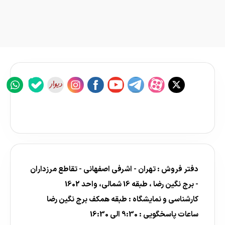
دفتر فروش : تهران - اشرفی اصفهانی - تقاطع مرزداران
- برج نگین رضا ، طبقه 16 شمالی، واحد 1602
کارشناسی و نمایشگاه : طبقه همکف برج نگین رضا
ساعات پاسخگویی : 9:30 الی 16:30