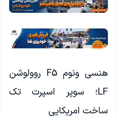
هنسی ونوم F5 روولوشن
LF؛ سوپر اسپرت تک
ساخت امریکایی