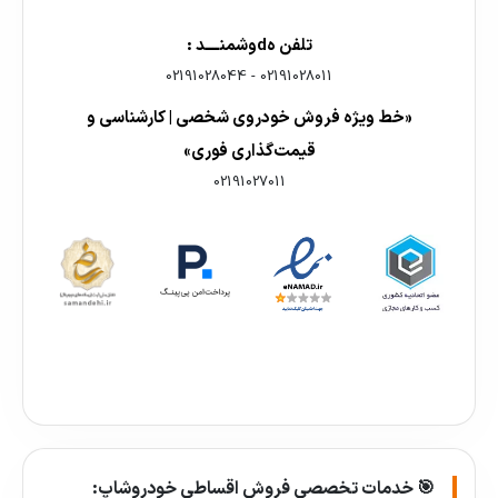
تلفن هdوشمنــــد :
02191028044
-
02191028011
«خط ویژه فروش خودروی شخصی | کارشناسی و
قیمت‌گذاری فوری»
02191027011
🎯 خدمات تخصصی فروش اقساطی خودروشاپ: