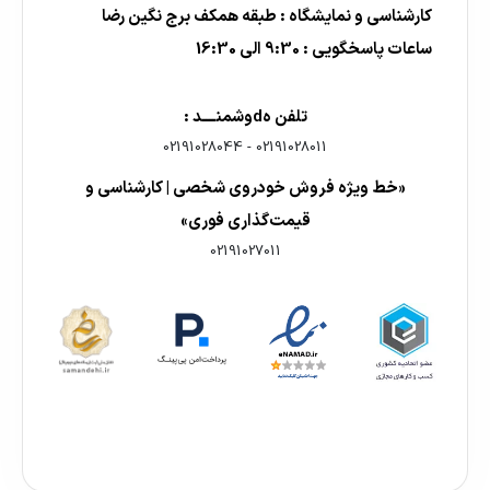
کارشناسی و نمایشگاه : طبقه همکف برج نگین رضا
ساعات پاسخگویی : 9:30 الی 16:30
تلفن هdوشمنــــد :
02191028044
-
02191028011
«خط ویژه فروش خودروی شخصی | کارشناسی و
قیمت‌گذاری فوری»
02191027011