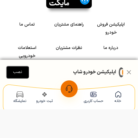
اپلیکیشن فروش
راهنمای مشتریان
تماس ما
خودرو
درباره ما
نظرات مشتریان
استعلامات
خودرویی
سرمایه گذاری در
رضایت مشتریان
اپلیکیشن خودرو شاپ
نصب
خودرو
Copyright © 2005-2026
Khodroshop.ir
خانه
حساب کاربری
ثبت خودرو
نمایشگاه