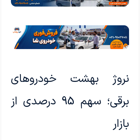
نروژ بهشت خودروهای
برقی؛ سهم 95 درصدی از
بازار