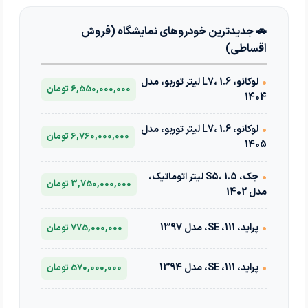
🚗 جدیدترین خودروهای نمایشگاه (فروش
اقساطی)
•
لوکانو، L7، 1.6 لیتر توربو، مدل
6,550,000,000 تومان
1404
•
لوکانو، L7، 1.6 لیتر توربو، مدل
6,760,000,000 تومان
1405
•
جک، S5، 1.5 لیتر اتوماتیک،
3,750,000,000 تومان
مدل 1402
•
پراید، 111، SE، مدل 1397
775,000,000 تومان
•
پراید، 111، SE، مدل 1394
570,000,000 تومان