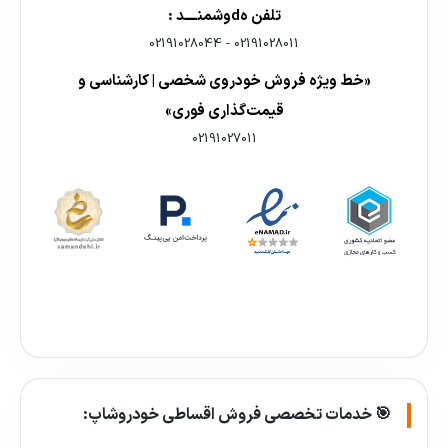
تلفن هdوشمنــــد :
02191028044
-
02191028011
«خط ویژه فروش خودروی شخصی | کارشناسی و
قیمت‌گذاری فوری»
02191027011
🎯 خدمات تخصصی فروش اقساطی خودروشاپ: