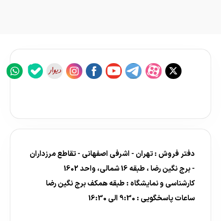
دفتر فروش : تهران - اشرفی اصفهانی - تقاطع مرزداران
- برج نگین رضا ، طبقه 16 شمالی، واحد 1602
کارشناسی و نمایشگاه : طبقه همکف برج نگین رضا
ساعات پاسخگویی : 9:30 الی 16:30