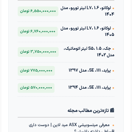
•
لوکانو، L7، 1.6 لیتر توربو، مدل
6,550,000,000 تومان
1404
•
لوکانو، L7، 1.6 لیتر توربو، مدل
6,760,000,000 تومان
1405
•
جک، S5، 1.5 لیتر اتوماتیک،
3,750,000,000 تومان
مدل 1402
•
پراید، 111، SE، مدل 1397
775,000,000 تومان
•
پراید، 111، SE، مدل 1394
570,000,000 تومان
📰 تازه‌ترین مطالب مجله
•
معرفی میتسوبیشی ASX مید لاین | دوست داری
اقساطی داشته باشیش؟