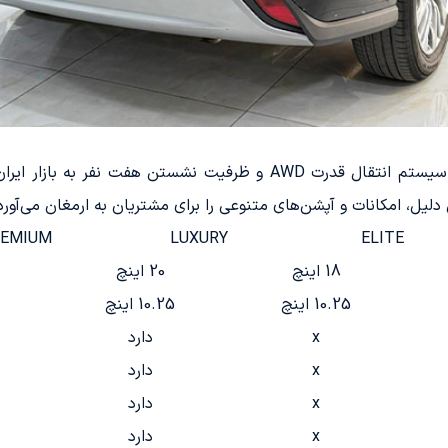
تویوتا هایلندر در حال حاضر با موتور هیبریدی، سیستم انتقال قدرت AWD
دلیل، امکانات و آپشن‌های متنوعی را برای مشتریان به ارمغان می‌آورد
EMIUM
LUXURY
ELITE
18 اینچ
20 اینچ
10.25 اینچ
10.25 اینچ
x
دارد
x
دارد
x
دارد
x
دارد