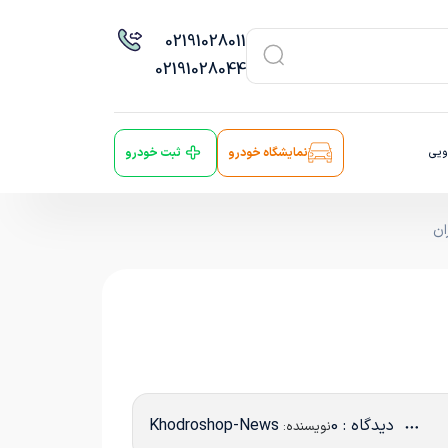
021
91028011
021
91028044
ویی
نمایشگاه خودرو
ثبت خودرو
ان
دیدگاه : 0
Khodroshop-News
نویسنده: