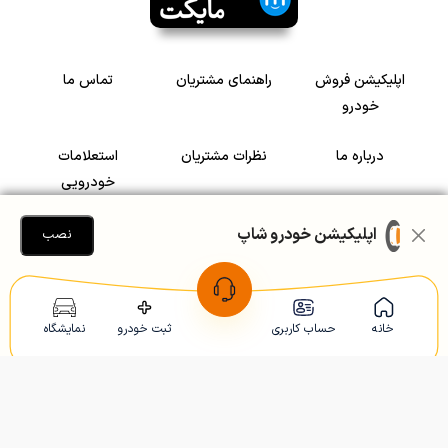
اپلیکیشن فروش
راهنمای مشتریان
تماس ما
خودرو
درباره ما
نظرات مشتریان
استعلامات
خودرویی
سرمایه گذاری در
رضایت مشتریان
اپلیکیشن خودرو شاپ
نصب
خودرو
Copyright © 2005-2026
Khodroshop.ir
خانه
حساب کاربری
ثبت خودرو
نمایشگاه