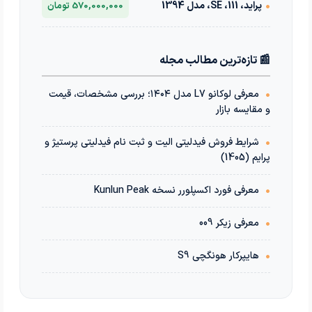
•
پراید، 111، SE، مدل 1394
570,000,000 تومان
📰 تازه‌ترین مطالب مجله
•
معرفی لوکانو L7 مدل ۱۴۰۴؛ بررسی مشخصات، قیمت
و مقایسه بازار
•
شرایط فروش فیدلیتی الیت و ثبت نام فیدلیتی پرستیژ و
پرایم (1405)
•
معرفی فورد اکسپلورر نسخه Kunlun Peak
•
معرفی زیکر 009
•
هایپرکار هونگچی S9