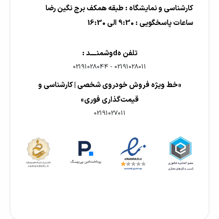
کارشناسی و نمایشگاه : طبقه همکف برج نگین رضا
ساعات پاسخگویی : 9:30 الی 16:30
تلفن هdوشمنــــد :
02191028044
-
02191028011
«خط ویژه فروش خودروی شخصی | کارشناسی و
قیمت‌گذاری فوری»
02191027011