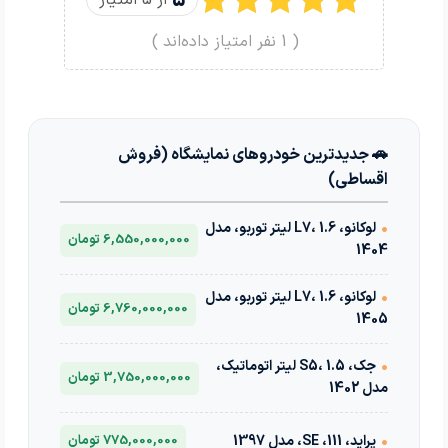
5
از 5 امتیاز
(
1
نفر امتیاز داده‌اند )
🚗 جدیدترین خودروهای نمایشگاه (فروش
اقساطی)
•
لوکانو، L7، 1.6 لیتر توربو، مدل
6,550,000,000 تومان
1404
•
لوکانو، L7، 1.6 لیتر توربو، مدل
6,760,000,000 تومان
1405
•
جک، S5، 1.5 لیتر اتوماتیک،
3,750,000,000 تومان
مدل 1402
•
پراید، 111، SE، مدل 1397
775,000,000 تومان