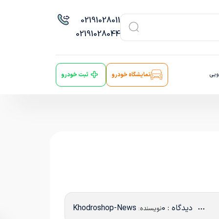
021
91028011
021
91028044
ویی
نمایشگاه خودرو
ثبت خودرو
دیدگاه : 0
Khodroshop-News
نویسنده: