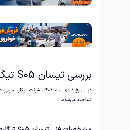
بررسی تیسان S05 تیگارد موتور (Tissan S05)
شناخته می‌شود.
مشخصات فنی تیسان S05 تیگارد