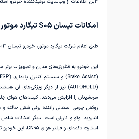
*این اطلاعات از وب‌سایت تولیدکننده خودرو استخ
امکانات تیسان S05 تیگارد موتور
طبق اعلام شرکت تیگارد موتور، خودرو تیسان S03 با مجموعه‌ای از امکانات متنوع به خریداران ایرانی ارائه می‌شود.
(AUTOHOLD) نیز از دیگر ویژگی‌های 
استارت دکمه‌ای و فیلتر هوای CN95، این خودرو تجربه‌ای راحت و امن را برای شما به ارمغان می‌آورد.