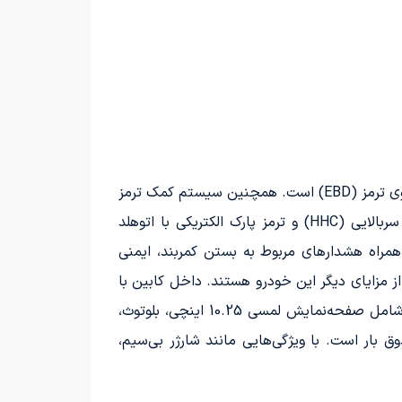
این خودرو به فناوری‌های مدرن و تجهیزات برتر مجهز شده است که شامل ترمز ضد قفل (ABS) و توزیع الکترونیکی نیروی ترمز (EBD) است. همچنین سیستم کمک ترمز
(Brake Assist) و سیستم کنترل پایداری (ESP) برای تضمین ایمنی بیشتر ارائه می‌شوند. فناوری کنترل کشش در سربالایی (HHC) و ترمز پارک الکتریکی با اتوهلد
به همراه هشدارهای مربوط به بستن کمربند، ایمنی
نان را افزایش می‌دهد. کیسه‌های هوای جلو و جانبی در کنار سیستم ورود بدون کلید و هشدار نقطه کور (BSD) از مزایای دیگر این خودرو هستند. داخل کابین با
روکش چرمی، صندلی راننده برقی شش حالته و صندلی شاگرد دستی چهار حالته تجهیز شده است. سیستم سرگرمی شامل صفحه‌نمایش لمسی 10.25 اینچی، بلوتوث،
رل، سنسورهای پارک، دوربین 360 درجه و پرده‌ پوشش صندوق بار است. با ویژگی‌هایی مانند شارژر بی‌سیم،