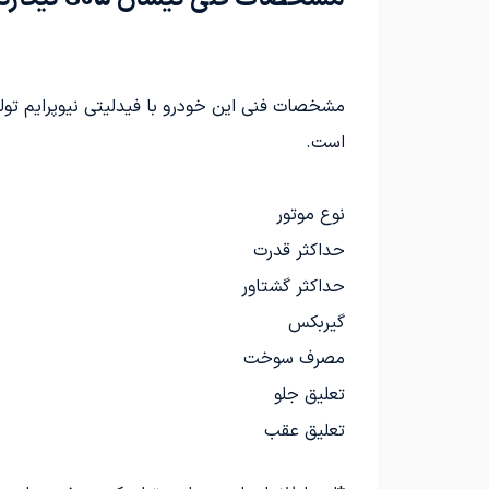
مشخصات فنی این خودرو با فیدلیتی نیوپرایم تول
است.
نوع موتور
حداکثر قدرت
حداکثر گشتاور
گیربکس
مصرف سوخت
تعلیق جلو
تعلیق عقب