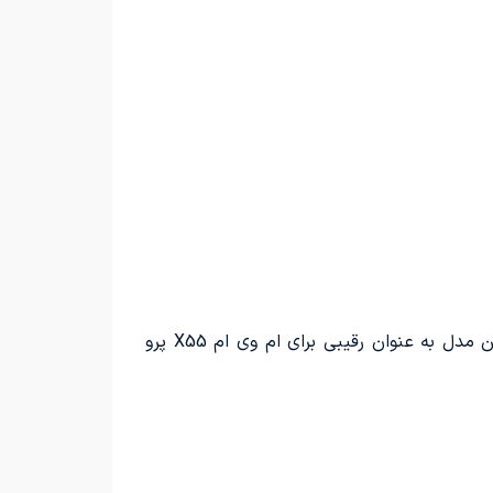
در تاریخ 9 دی ماه 1404، شرکت تیگارد موتور در مرکز خرید ایران مال، از خودرو جدید تیسان S05 رونمایی کرد. این مدل به عنوان رقیبی برای ام وی ام X55 پرو