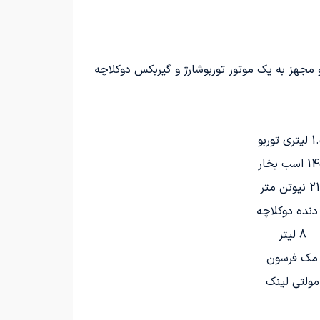
مجهز به یک موتور توربوشارژ و گیربکس دوکلاچه
ری توربو
اسب بخار
نیوتن متر
8 لیتر
مک فرسون
مولتی لینک