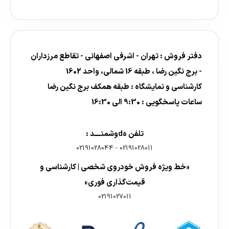
دفتر فروش : تهران - اشرفی اصفهانی - تقاطع مرزداران
- برج نگین رضا ، طبقه 16 شمالی، واحد 1602
کارشناسی و نمایشگاه : طبقه همکف برج نگین رضا
ساعات پاسخگویی : 9:30 الی 16:30
تلفن هdوشمنــــد :
02191028044
-
02191028011
«خط ویژه فروش خودروی شخصی | کارشناسی و
قیمت‌گذاری فوری»
02191027011