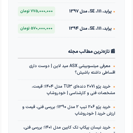
•
پراید، 111، SE، مدل 1397
775,000,000 تومان
•
پراید، 111، SE، مدل 1394
570,000,000 تومان
📰 تازه‌ترین مطالب مجله
•
معرفی میتسوبیشی ASX مید لاین | دوست داری
اقساطی داشته باشیش؟
•
خرید پژو 207i دنده‌ای TU3 مدل ۱۴۰۴؛ قیمت،
مشخصات فنی و کارشناسی | خودروشاپ
•
خرید پژو 206 تیپ 2 مدل 1390؛ بررسی فنی، قیمت و
ارزش خرید | خودروشاپ
•
خرید نیسان پیکاپ تک کابین مدل ۱۴۰۱؛ بررسی فنی،