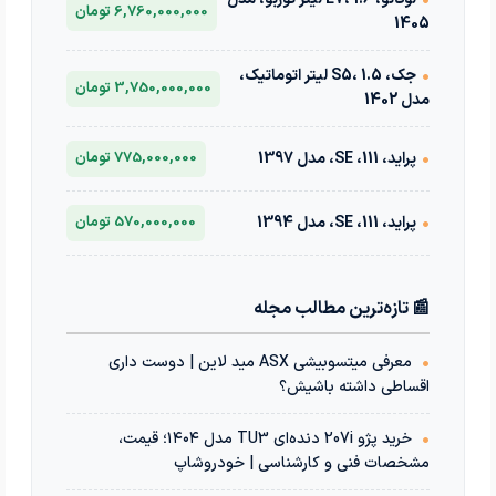
6,760,000,000 تومان
1405
•
جک، S5، 1.5 لیتر اتوماتیک،
3,750,000,000 تومان
مدل 1402
•
پراید، 111، SE، مدل 1397
775,000,000 تومان
•
پراید، 111، SE، مدل 1394
570,000,000 تومان
📰 تازه‌ترین مطالب مجله
•
معرفی میتسوبیشی ASX مید لاین | دوست داری
اقساطی داشته باشیش؟
•
خرید پژو 207i دنده‌ای TU3 مدل ۱۴۰۴؛ قیمت،
مشخصات فنی و کارشناسی | خودروشاپ