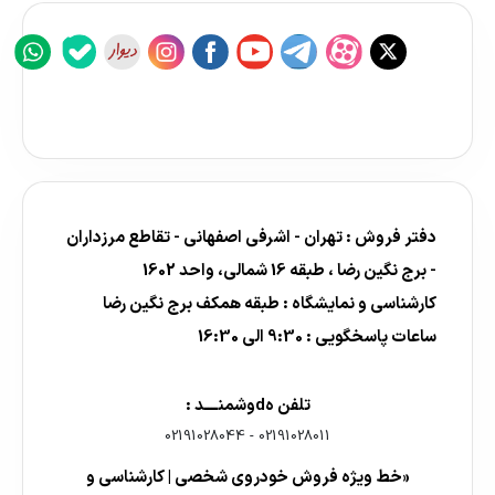
دفتر فروش : تهران - اشرفی اصفهانی - تقاطع مرزداران
- برج نگین رضا ، طبقه 16 شمالی، واحد 1602
کارشناسی و نمایشگاه : طبقه همکف برج نگین رضا
ساعات پاسخگویی : 9:30 الی 16:30
تلفن هdوشمنــــد :
02191028044
-
02191028011
«خط ویژه فروش خودروی شخصی | کارشناسی و