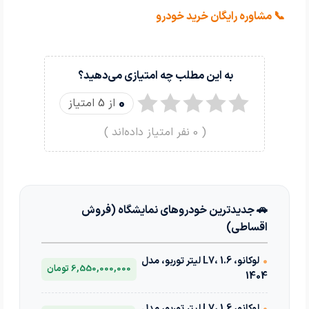
📞
مشاوره رایگان خرید خودرو
به این مطلب چه امتیازی می‌دهید؟
0
از 5 امتیاز
(
0
نفر امتیاز داده‌اند )
🚗 جدیدترین خودروهای نمایشگاه (فروش
اقساطی)
•
لوکانو، L7، 1.6 لیتر توربو، مدل
6,550,000,000 تومان
1404
•
لوکانو، L7، 1.6 لیتر توربو، مدل