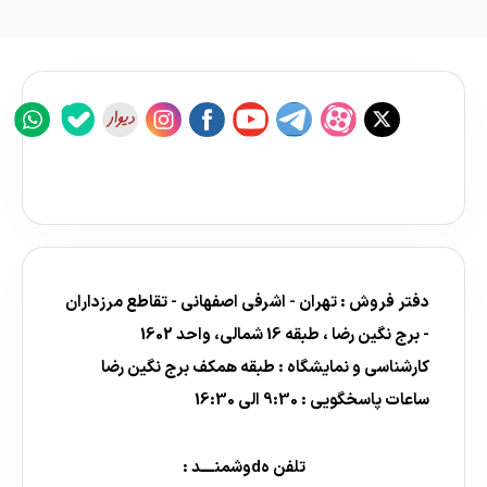
دفتر فروش : تهران - اشرفی اصفهانی - تقاطع مرزداران
- برج نگین رضا ، طبقه 16 شمالی، واحد 1602
کارشناسی و نمایشگاه : طبقه همکف برج نگین رضا
ساعات پاسخگویی : 9:30 الی 16:30
تلفن هdوشمنــــد :