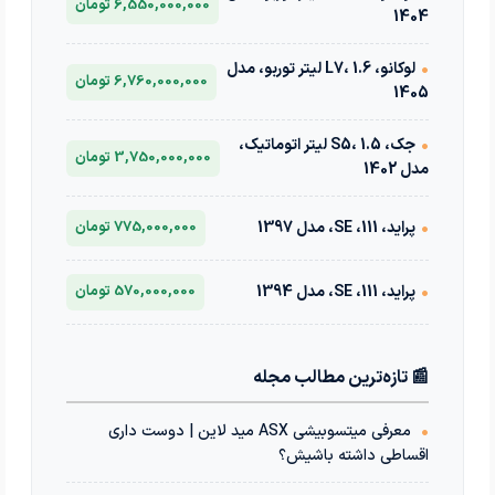
6,550,000,000 تومان
1404
•
لوکانو، L7، 1.6 لیتر توربو، مدل
6,760,000,000 تومان
1405
•
جک، S5، 1.5 لیتر اتوماتیک،
3,750,000,000 تومان
مدل 1402
•
پراید، 111، SE، مدل 1397
775,000,000 تومان
•
پراید، 111، SE، مدل 1394
570,000,000 تومان
📰 تازه‌ترین مطالب مجله
•
معرفی میتسوبیشی ASX مید لاین | دوست داری
اقساطی داشته باشیش؟