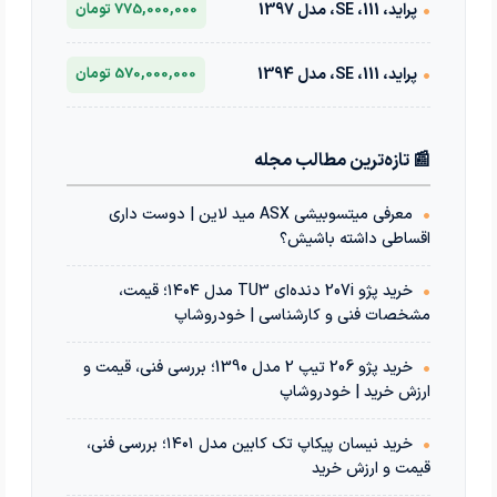
•
پراید، 111، SE، مدل 1397
775,000,000 تومان
•
پراید، 111، SE، مدل 1394
570,000,000 تومان
📰 تازه‌ترین مطالب مجله
•
معرفی میتسوبیشی ASX مید لاین | دوست داری
اقساطی داشته باشیش؟
•
خرید پژو 207i دنده‌ای TU3 مدل ۱۴۰۴؛ قیمت،
مشخصات فنی و کارشناسی | خودروشاپ
•
خرید پژو 206 تیپ 2 مدل 1390؛ بررسی فنی، قیمت و
ارزش خرید | خودروشاپ
•
خرید نیسان پیکاپ تک کابین مدل ۱۴۰۱؛ بررسی فنی،
قیمت و ارزش خرید