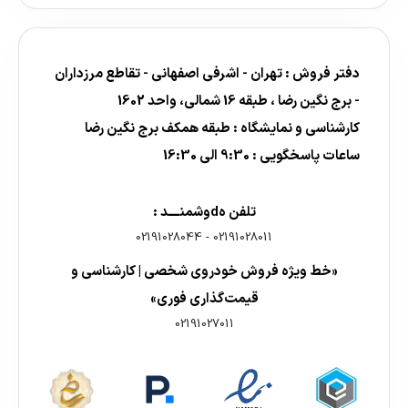
دفتر فروش : تهران - اشرفی اصفهانی - تقاطع مرزداران
- برج نگین رضا ، طبقه 16 شمالی، واحد 1602
کارشناسی و نمایشگاه : طبقه همکف برج نگین رضا
ساعات پاسخگویی : 9:30 الی 16:30
تلفن هdوشمنــــد :
02191028044
-
02191028011
«خط ویژه فروش خودروی شخصی | کارشناسی و
قیمت‌گذاری فوری»
02191027011