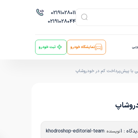
021
91028011
021
91028044
ویی
نمایشگاه خودرو
ثبت خودرو
یدگاه : 1
khodroshop-editorial-team
نویسنده: