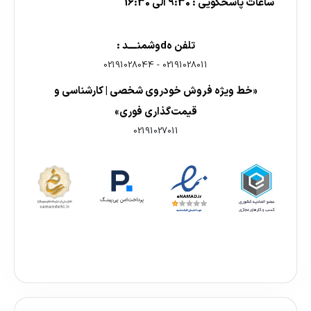
ساعات پاسخگویی : 9:30 الی 16:30
تلفن هdوشمنــــد :
02191028044
-
02191028011
«خط ویژه فروش خودروی شخصی | کارشناسی و
قیمت‌گذاری فوری»
02191027011