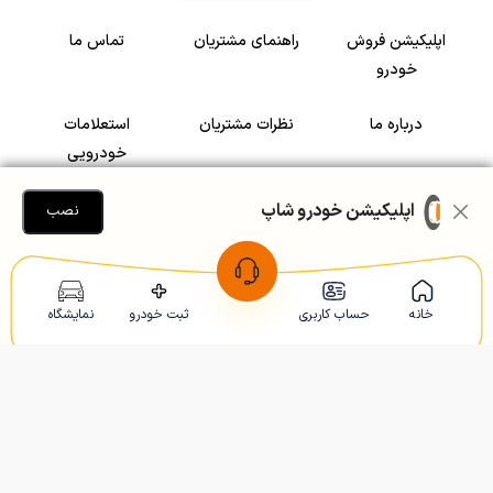
اپلیکیشن فروش
راهنمای مشتریان
تماس ما
خودرو
درباره ما
نظرات مشتریان
استعلامات
خودرویی
سرمایه گذاری در
رضایت مشتریان
اپلیکیشن خودرو شاپ
نصب
خودرو
Copyright © 2005-2026
Khodroshop.ir
خانه
حساب کاربری
ثبت خودرو
نمایشگاه