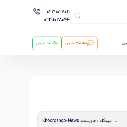
021
91028011
021
91028044
ویی
نمایشگاه خودرو
ثبت خودرو
دیدگاه : 0
Khodroshop-News
نویسنده: