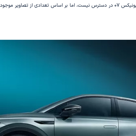
در حال حاضر، تصویر معتبری از interior آئودی یونیکس 07 در دسترس نیست، اما بر اساس 