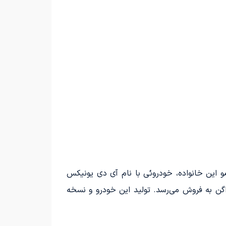
های برقی به نام ID.UX خبر داده است. نخستین عضو این خانواده، خودروئی با نام آی دی یونیکس
اگن به فروش می‌رسد. تولید این خودرو و نسخه