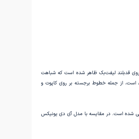
ی یونیکس 06 شاهد آن بوده‌ایم، آی دی یونیکس 07 به عنوان یک خودروی قدبلند لیفت‌بک ظاهر شده است که شباهت
های ظاهری منحصربه‌فردی است، از جمله خطوط برجسته بر روی کاپوت و
ابعاد 4.853 متر طول، 1.852 متر عرض، 1.566 متر ارتفاع و فاصله محور 2.826 متر معرفی شده است. در مقایسه با مدل آی دی یونیکس