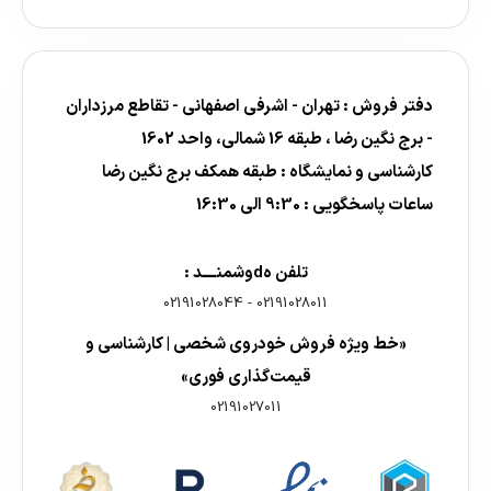
دفتر فروش : تهران - اشرفی اصفهانی - تقاطع مرزداران
- برج نگین رضا ، طبقه 16 شمالی، واحد 1602
کارشناسی و نمایشگاه : طبقه همکف برج نگین رضا
ساعات پاسخگویی : 9:30 الی 16:30
تلفن هdوشمنــــد :
02191028044
-
02191028011
«خط ویژه فروش خودروی شخصی | کارشناسی و
قیمت‌گذاری فوری»
02191027011