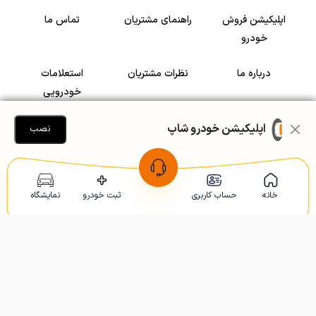
اپلیکیشن فروش
راهنمای مشتریان
تماس ما
خودرو
درباره ما
نظرات مشتریان
استعلامات
خودرویی
سرمایه گذاری در
رضایت مشتریان
اپلیکیشن خودرو شاپ
نصب
خودرو
Copyright © 2005-2026
Khodroshop.ir
خانه
حساب کاربری
ثبت خودرو
نمایشگاه