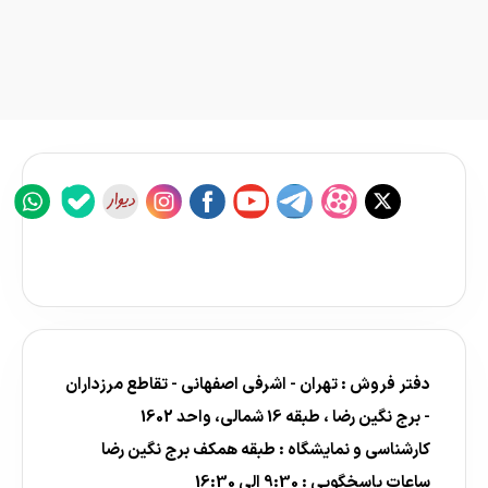
دفتر فروش : تهران - اشرفی اصفهانی - تقاطع مرزداران
- برج نگین رضا ، طبقه 16 شمالی، واحد 1602
کارشناسی و نمایشگاه : طبقه همکف برج نگین رضا
ساعات پاسخگویی : 9:30 الی 16:30