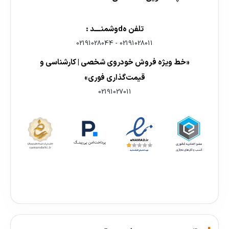
تلفن هdوشمنــــد :
02191028044
-
02191028011
«خط ویژه فروش خودروی شخصی | کارشناسی و
قیمت‌گذاری فوری»
02191027011