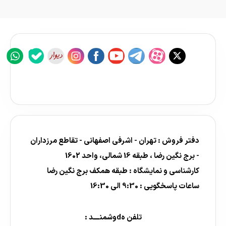
دفتر فروش : تهران - اشرفی اصفهانی - تقاطع مرزداران
- برج نگین رضا ، طبقه 16 شمالی، واحد 1602
کارشناسی و نمایشگاه : طبقه همکف برج نگین رضا
ساعات پاسخگویی : 9:30 الی 16:30
تلفن هdوشمنــــد :