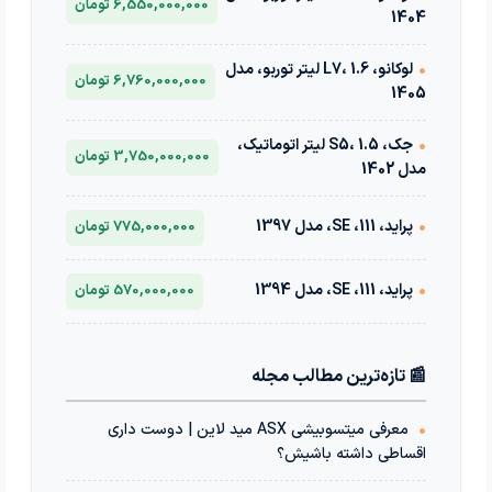
6,550,000,000 تومان
1404
•
لوکانو، L7، 1.6 لیتر توربو، مدل
6,760,000,000 تومان
1405
•
جک، S5، 1.5 لیتر اتوماتیک،
3,750,000,000 تومان
مدل 1402
•
پراید، 111، SE، مدل 1397
775,000,000 تومان
•
پراید، 111، SE، مدل 1394
570,000,000 تومان
📰 تازه‌ترین مطالب مجله
•
معرفی میتسوبیشی ASX مید لاین | دوست داری
اقساطی داشته باشیش؟