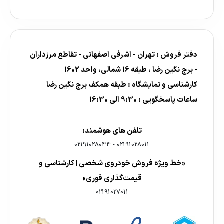
دفتر فروش : تهران - اشرفی اصفهانی - تقاطع مرزداران
- برج نگین رضا ، طبقه 16 شمالی، واحد 1602
کارشناسی و نمایشگاه : طبقه همکف برج نگین رضا
ساعات پاسخگویی : 9:30 الی 16:30
تلفن های هوشمند:
02191028044
-
02191028011
«خط ویژه فروش خودروی شخصی | کارشناسی و
قیمت‌گذاری فوری»
02191027011