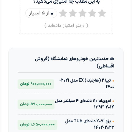
به این مطلب چه امتیازی می‌دهید؟
0
از 5 امتیاز
(
0
نفر امتیاز داده‌اند )
🚗 جدیدترین خودروهای نمایشگاه (فروش
اقساطی)
•
تیبا 2 (هاچبک) EX مدل 2021-
900,000,000 تومان
1400
•
ام‌وی‌ام 110 دنده‌ای ۴ سیلندر مدل
590,000,000 تومان
2014-1393
•
پژو 207i دنده‌ای TU5 مدل
1,650,000,000 تومان
2023-1402