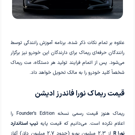
علاوه بر تمام نکات ذکر شده، برنامه آموزش رانندگی توسط
رانندگان حرفه‌ای ریماک برای دارندگان این خودرو نیز برگزار
می‌شود. پس از اتمام فرایند تولید هر دستگاه، مت ریماک
شخصاً کلید خودرو را به مالک تحویل خواهد داد.
قیمت ریماک نورا فاندرز ادیشن
ریماک هنوز قیمت رسمی نسخه Founder’s Edition را
اعلام نکرده است. می‌دانیم که قیمت پایه
تیپ استاندارد
نورا R
از 2.3 میلیون یورو (حدود 2.7 میلیون دلار) آغاز