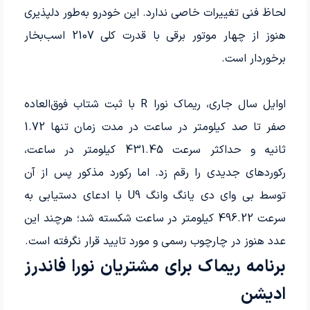
لحاظ فنی تغییرات خاصی ندارد. این خودرو به‌طور دلپذیری
هنوز از چهار موتور برقی با قدرت کلی 2107 اسب‌بخار
برخوردار است.
اوایل سال جاری، ریماک نورا R با ثبت شتاب فوق‌العاده
صفر تا صد کیلومتر در ساعت در مدت زمان تنها 1.72
ثانیه و حداکثر سرعت 431.45 کیلومتر در ساعت،
رکوردهای جدیدی را رقم زد. اما رکورد مذکور پس از آن
توسط بی وای دی یانگ وانگ U9 با ادعای دستیابی به
سرعت 496.22 کیلومتر در ساعت شکسته شد؛ هرچند این
عدد هنوز در چارچوب رسمی و مورد تایید قرار نگرفته است.
برنامه ریماک برای مشتریان نورا فاندرز
ادیشن