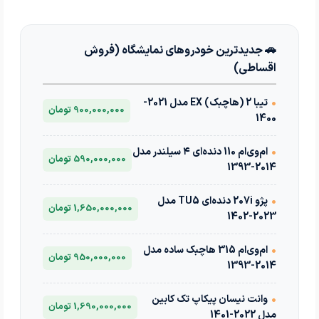
🚗 جدیدترین خودروهای نمایشگاه (فروش
اقساطی)
•
تیبا 2 (هاچبک) EX مدل 2021-
900,000,000 تومان
1400
•
ام‌وی‌ام 110 دنده‌ای ۴ سیلندر مدل
590,000,000 تومان
2014-1393
•
پژو 207i دنده‌ای TU5 مدل
1,650,000,000 تومان
2023-1402
•
ام‌وی‌ام 315 هاچبک ساده مدل
950,000,000 تومان
2014-1393
•
وانت نیسان پیکاپ تک کابین
1,690,000,000 تومان
مدل 2022-1401