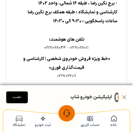
- برج نگین رضا ، طبقه 16 شمالی، واحد 1602
کارشناسی و نمایشگاه : طبقه همکف برج نگین رضا
ساعات پاسخگویی : 9:30 الی 16:30
تلفن های هوشمند:
02191028044
-
02191028011
«خط ویژه فروش خودروی شخصی | کارشناسی و
قیمت‌گذاری فوری»
02191027011
اپلیکیشن خودرو شاپ
نصب
خانه
حساب کاربری
ثبت خودرو
نمایشگاه