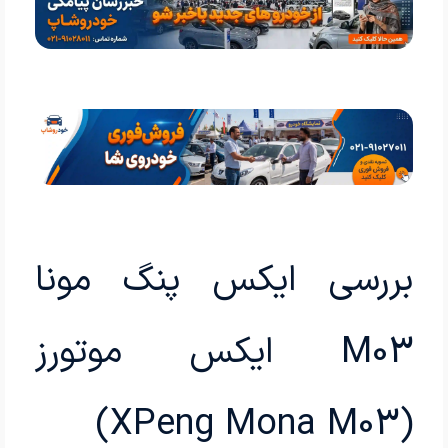
بررسی ایکس پنگ مونا
M03 ایکس موتورز
(XPeng Mona M03)