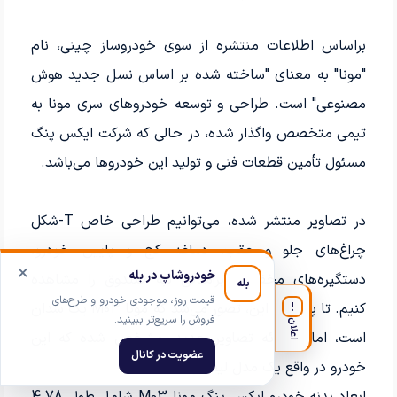
براساس اطلاعات منتشره از سوی خودروساز چینی، نام
"مونا" به معنای "ساخته شده بر اساس نسل جدید هوش
مصنوعی" است. طراحی و توسعه خودروهای سری مونا به
تیمی متخصص واگذار شده، در حالی که شرکت ایکس پنگ
مسئول تأمین قطعات فنی و تولید این خودروها می‌باشد.
در تصاویر منتشر شده، می‌توانیم طراحی خاص T-شکل
چراغ‌های جلو و عقب، دماغه کج و پایین خودرو،
×
خودروشاپ در بله
دستگیره‌های مخفی و برآمدگی لبه صندوق را مشاهده
بله
قیمت روز، موجودی خودرو و طرح‌های
کنیم. تا پیش از این، تصور می‌شد که مونا M03 یک سدان
!
فروش را سریع‌تر ببینید.
اعلان
است، اما با ارائه تصاویر جدید، مشخص شده که این
عضویت در کانال
خودرو در واقع یک مدل لیفت‌بک است.
ابعاد بدنه خودرو ایکس پنگ مونا M03 شامل طول 4.78