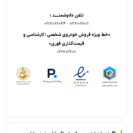
تلفن هdوشمنــــد :
02191028044
-
02191028011
«خط ویژه فروش خودروی شخصی | کارشناسی و
قیمت‌گذاری فوری»
02191027011