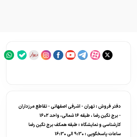
دفتر فروش : تهران - اشرفی اصفهانی - تقاطع مرزداران
- برج نگین رضا ، طبقه 16 شمالی، واحد 1602
کارشناسی و نمایشگاه : طبقه همکف برج نگین رضا
ساعات پاسخگویی : 9:30 الی 16:30