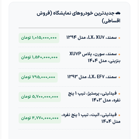
🚗 جدیدترین خودروهای نمایشگاه (فروش
اقساطی)
•
سمند، LX، XU7، مدل 1394
1,015,000,000 تومان
•
سمند، سورن، پلاس XU7P
1,560,000,000 تومان
بنزینی، مدل 1404
•
سمند، LX، EF7، مدل 1393
795,000,000 تومان
•
فیدلیتی، پرستیژ، تیپ 1 پنج
5,700,000,000 تومان
نفره، مدل 1403
•
فیدلیتی، الیت، تیپ 1 پنج نفره،
4,770,000,000 تومان
مدل 1404