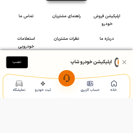
اپلیکیشن فروش
راهنمای مشتریان
تماس ما
خودرو
درباره ما
نظرات مشتریان
استعلامات
خودرویی
سرمایه گذاری در
رضایت مشتریان
اپلیکیشن خودرو شاپ
نصب
خودرو
Copyright © 2005-2026
Khodroshop.ir
خانه
حساب کاربری
ثبت خودرو
نمایشگاه