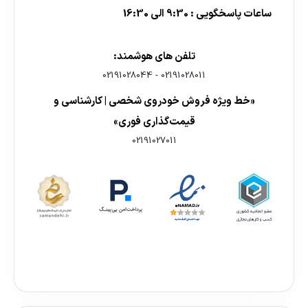
ساعات پاسخگویی : 9:30 الی 16:30
تلفن های هوشمند:
02191028044
-
02191028011
«خط ویژه فروش خودروی شخصی | کارشناسی و
قیمت‌گذاری فوری»
02191027011