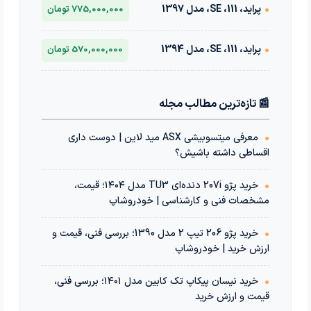
•
پراید، 111، SE، مدل 1397
775,000,000 تومان
•
پراید، 111، SE، مدل 1394
570,000,000 تومان
📰 تازه‌ترین مطالب مجله
•
معرفی میتسوبیشی ASX مید لاین | دوست داری
اقساطی داشته باشیش؟
•
خرید پژو 207i دنده‌ای TU3 مدل ۱۴۰۴؛ قیمت،
مشخصات فنی و کارشناسی | خودروشاپ
•
خرید پژو 206 تیپ 2 مدل 1390؛ بررسی فنی، قیمت و
ارزش خرید | خودروشاپ
•
خرید نیسان پیکاپ تک کابین مدل ۱۴۰۱؛ بررسی فنی،
قیمت و ارزش خرید