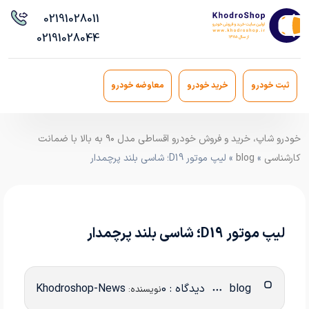
021
91028011
021
91028044
ثبت خودرو
خرید خودرو
معاوضه خودرو
خودرو شاپ، خرید و فروش خودرو اقساطی مدل ۹۰ به بالا با ضمانت
کارشناسی
»
blog
» لیپ موتور D19؛ شاسی بلند پرچمدار
لیپ موتور D19؛ شاسی بلند پرچمدار
blog
دیدگاه : 0
Khodroshop-News
نویسنده: