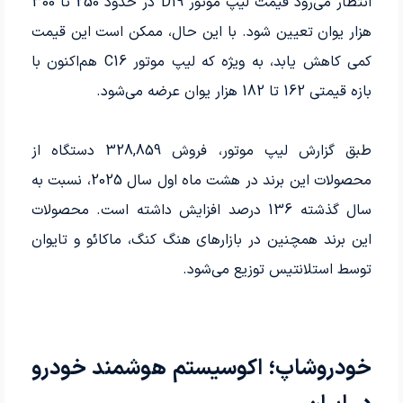
انتظار می‌رود قیمت لیپ موتور D19 در حدود 250 تا 300
هزار یوان تعیین شود. با این حال، ممکن است این قیمت
کمی کاهش یابد، به ویژه که لیپ موتور C16 هم‌اکنون با
بازه قیمتی 162 تا 182 هزار یوان عرضه می‌شود.
طبق گزارش لیپ موتور، فروش 328,859 دستگاه از
محصولات این برند در هشت ماه اول سال 2025، نسبت به
سال گذشته 136 درصد افزایش داشته است. محصولات
این برند همچنین در بازارهای هنگ کنگ، ماکائو و تایوان
توسط استلانتیس توزیع می‌شود.
خودروشاپ؛ اکوسیستم هوشمند خودرو