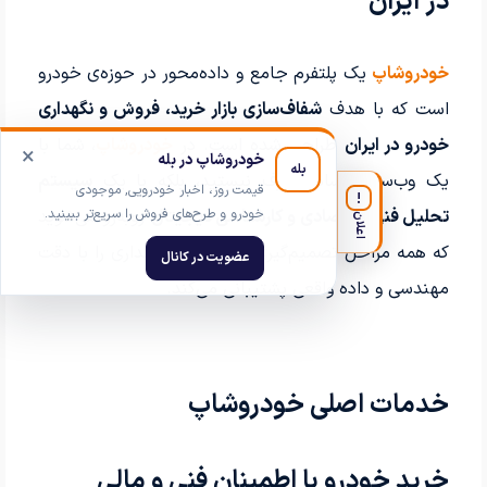
در ایران
خودروشاپ
یک پلتفرم جامع و داده‌محور در حوزه‌ی خودرو
است که با هدف
شفاف‌سازی بازار خرید، فروش و نگهداری
خودرو در ایران
طراحی شده است. در
خودروشاپ
، شما با
×
خودروشاپ در بله
بله
یک وب‌سایت ساده طرف نیستید، بلکه با یک
سیستم
قیمت روز، اخبار خودرویی, موجودی
!
خودرو و طرح‌های فروش را سریع‌تر ببینید.
تحلیل فنی، اقتصادی و کارشناسی دیجیتال
روبه‌رو می‌شوید
اعلان
که همه مراحل تصمیم‌گیری، از خرید تا نگهداری را با دقت
عضویت در کانال
مهندسی و داده واقعی پشتیبانی می‌کند.
خدمات اصلی خودروشاپ
خرید خودرو با اطمینان فنی و مالی