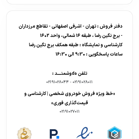
دفتر فروش : تهران - اشرفی اصفهانی - تقاطع مرزداران
- برج نگین رضا ، طبقه 16 شمالی، واحد 1602
کارشناسی و نمایشگاه : طبقه همکف برج نگین رضا
ساعات پاسخگویی : 9:30 الی 16:30
تلفن هdوشمنــــد :
02191028044
-
02191028011
«خط ویژه فروش خودروی شخصی | کارشناسی و
قیمت‌گذاری فوری»
02191027011