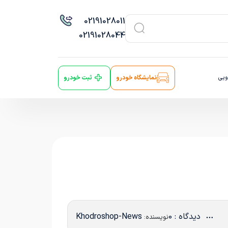
021
91028011
021
91028044
ویی
نمایشگاه خودرو
ثبت خودرو
دیدگاه : 0
Khodroshop-News
نویسنده: