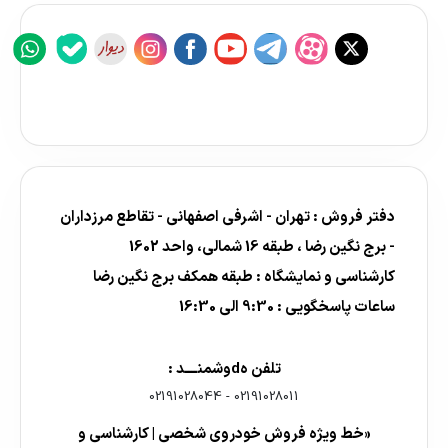
دفتر فروش : تهران - اشرفی اصفهانی - تقاطع مرزداران
- برج نگین رضا ، طبقه 16 شمالی، واحد 1602
کارشناسی و نمایشگاه : طبقه همکف برج نگین رضا
ساعات پاسخگویی : 9:30 الی 16:30
تلفن هdوشمنــــد :
02191028044
-
02191028011
«خط ویژه فروش خودروی شخصی | کارشناسی و