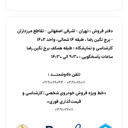
دفتر فروش : تهران - اشرفی اصفهانی - تقاطع مرزداران
- برج نگین رضا ، طبقه 16 شمالی، واحد 1602
کارشناسی و نمایشگاه : طبقه همکف برج نگین رضا
ساعات پاسخگویی : 9:30 الی 16:30
تلفن هdوشمنــــد :
02191028044
-
02191028011
«خط ویژه فروش خودروی شخصی | کارشناسی و
قیمت‌گذاری فوری»
02191027011