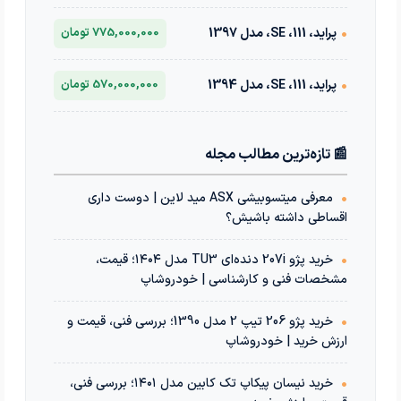
•
پراید، 111، SE، مدل 1397
775,000,000 تومان
•
پراید، 111، SE، مدل 1394
570,000,000 تومان
📰 تازه‌ترین مطالب مجله
•
معرفی میتسوبیشی ASX مید لاین | دوست داری
اقساطی داشته باشیش؟
•
خرید پژو 207i دنده‌ای TU3 مدل ۱۴۰۴؛ قیمت،
مشخصات فنی و کارشناسی | خودروشاپ
•
خرید پژو 206 تیپ 2 مدل 1390؛ بررسی فنی، قیمت و
ارزش خرید | خودروشاپ
•
خرید نیسان پیکاپ تک کابین مدل ۱۴۰۱؛ بررسی فنی،