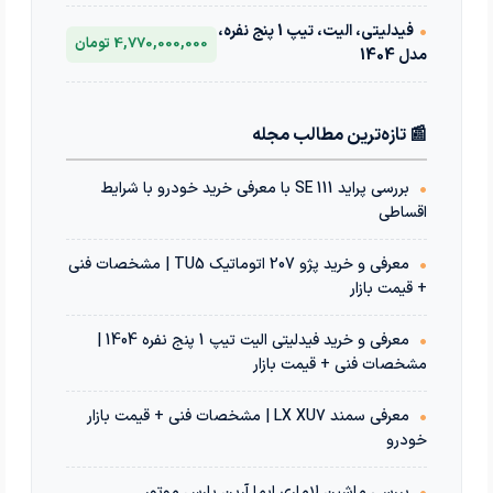
•
فیدلیتی، الیت، تیپ 1 پنج نفره،
4,770,000,000 تومان
مدل 1404
📰 تازه‌ترین مطالب مجله
•
بررسی پراید 111 SE با معرفی خرید خودرو با شرایط
اقساطی
•
معرفی و خرید پژو 207 اتوماتیک TU5 | مشخصات فنی
+ قیمت بازار
•
معرفی و خرید فیدلیتی الیت تیپ 1 پنج نفره 1404 |
مشخصات فنی + قیمت بازار
•
معرفی سمند LX XU7 | مشخصات فنی + قیمت بازار
خودرو
•
بررسی ماشین لاماری ایما آرین پارس موتور