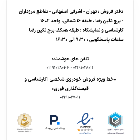
دفتر فروش : تهران - اشرفی اصفهانی - تقاطع مرزداران
- برج نگین رضا ، طبقه 16 شمالی، واحد 1602
کارشناسی و نمایشگاه : طبقه همکف برج نگین رضا
ساعات پاسخگویی : 9:30 الی 16:30
تلفن های هوشمند:
02191028044
-
02191028011
«خط ویژه فروش خودروی شخصی | کارشناسی و
قیمت‌گذاری فوری»
02191027011