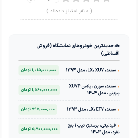
(
0
نفر امتیاز داده‌اند )
🚗 جدیدترین خودروهای نمایشگاه (فروش
اقساطی)
•
سمند، LX، XU7، مدل 1394
1,015,000,000 تومان
•
سمند، سورن، پلاس XU7P
1,560,000,000 تومان
بنزینی، مدل 1404
•
سمند، LX، EF7، مدل 1393
795,000,000 تومان
•
فیدلیتی، پرستیژ، تیپ 1 پنج
5,700,000,000 تومان
نفره، مدل 1403