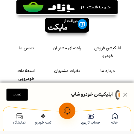
اپلیکیشن فروش
راهنمای مشتریان
تماس ما
خودرو
درباره ما
نظرات مشتریان
استعلامات
خودرویی
سرمایه گذاری در
رضایت مشتریان
اپلیکیشن خودرو شاپ
نصب
خودرو
Copyright © 2005-2026
Khodroshop.ir
خانه
حساب کاربری
ثبت خودرو
نمایشگاه