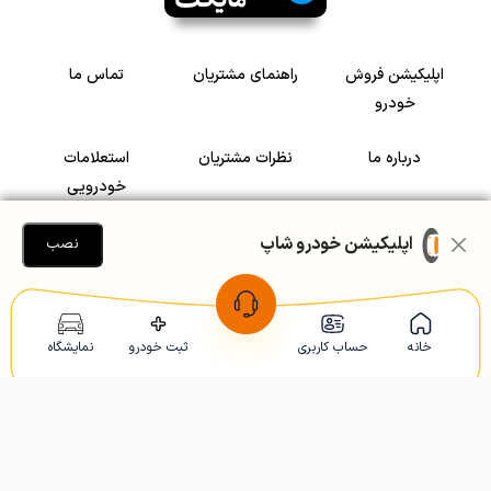
اپلیکیشن فروش
راهنمای مشتریان
تماس ما
خودرو
درباره ما
نظرات مشتریان
استعلامات
خودرویی
سرمایه گذاری در
رضایت مشتریان
اپلیکیشن خودرو شاپ
نصب
خودرو
Copyright © 2005-2026
Khodroshop.ir
خانه
حساب کاربری
ثبت خودرو
نمایشگاه