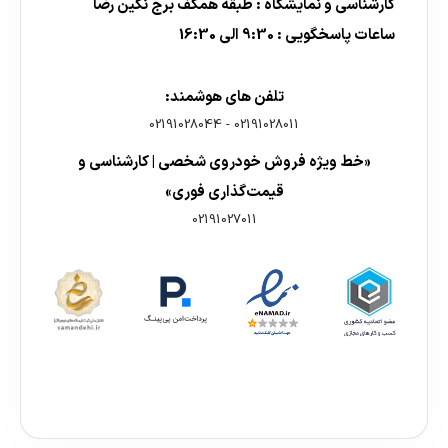
کارشناسی و نمایشگاه : طبقه همکف برج نگین رضا
ساعات پاسخگویی : 9:30 الی 16:30
تلفن های هوشمند:
02191028044
-
02191028011
«خط ویژه فروش خودروی شخصی | کارشناسی و
قیمت‌گذاری فوری»
02191027011