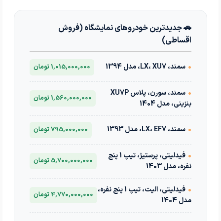
🚗 جدیدترین خودروهای نمایشگاه (فروش
اقساطی)
•
سمند، LX، XU7، مدل 1394
1,015,000,000 تومان
•
سمند، سورن، پلاس XU7P
1,560,000,000 تومان
بنزینی، مدل 1404
•
سمند، LX، EF7، مدل 1393
795,000,000 تومان
•
فیدلیتی، پرستیژ، تیپ 1 پنج
5,700,000,000 تومان
نفره، مدل 1403
•
فیدلیتی، الیت، تیپ 1 پنج نفره،
4,770,000,000 تومان
مدل 1404