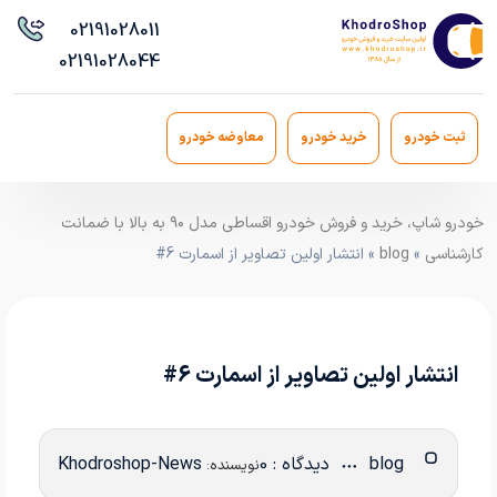
021
91028011
021
91028044
ثبت خودرو
خرید خودرو
معاوضه خودرو
خودرو شاپ، خرید و فروش خودرو اقساطی مدل ۹۰ به بالا با ضمانت
کارشناسی
»
blog
» انتشار اولین تصاویر از اسمارت 6#
انتشار اولین تصاویر از اسمارت 6#
blog
دیدگاه : 0
Khodroshop-News
نویسنده: