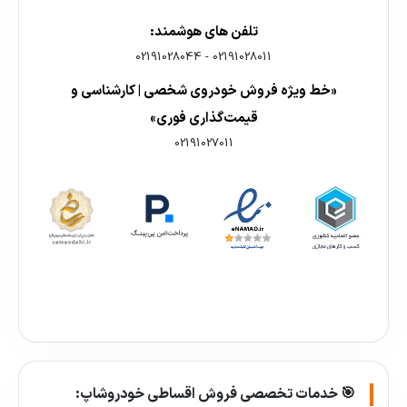
تلفن های هوشمند:
02191028044
-
02191028011
«خط ویژه فروش خودروی شخصی | کارشناسی و
قیمت‌گذاری فوری»
02191027011
🎯 خدمات تخصصی فروش اقساطی خودروشاپ: