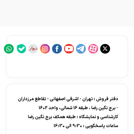
دفتر فروش : تهران - اشرفی اصفهانی - تقاطع مرزداران
- برج نگین رضا ، طبقه 16 شمالی، واحد 1602
کارشناسی و نمایشگاه : طبقه همکف برج نگین رضا
ساعات پاسخگویی : 9:30 الی 16:30