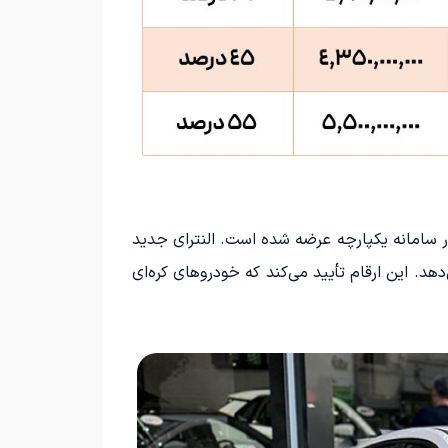
دارد که توسط شرکت کرمان موتور و برای نخستین‌بار با مدل 2025 در سامانه یکپارچه عرضه شده است. النترای جدید
 و 2.9 میلیارد تومان در نمایندگی، سود تقریبی 45 درصدی را نشان می‌دهد. این ارقام تأیید می‌کند که خودروهای کره‌ای