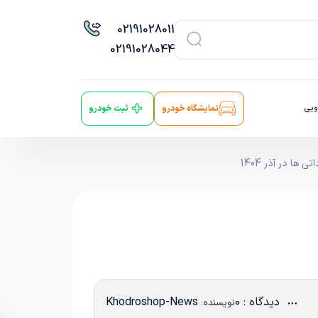
021
91028011
021
91028044
ویی
نمایشگاه خودرو
ثبت خودرو
ا در آذر 1404
دیدگاه : 0
Khodroshop-News
نویسنده: