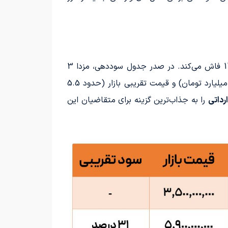
بررسی دقیق‌تر ارقام، حقایق جالبی را درباره میزان سودآوری هر یک از خودروهای عرضه‌شده در فروش 26 آذرماه 1404 فاش می‌کند. در صدر جدول سوددهی، مزدا 3
مدل 2025 قرار دارد که توسط شرکت آفتاب خودرو عرضه شده و با اختلاف فاحش بین قیمت نمایندگی (حدود 3.5 میلیارد تومان) و قیمت تقریبی بازار (حدود 5.5
را به جذاب‌ترین گزینه برای متقاضیان این