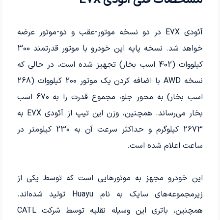
مشخصات فنی آئودی E7X
آئودی E7X در دو نسخه موتور-عقب و دو-موتور عرضه
خواهد شد. نسخه پایه این خودرو با موتور قدرتمند 300
کیلووات (402 اسب بخار) تجهیز شده است، در حالی که
نسخه AWD با اضافه کردن یک موتور 200 کیلووات (268
اسب بخار) به محور جلو، مجموع قدرت را به 670 اسب
بخار می‌رساند. همچنین، وزن این تیپ از آئودی E7X به
2673 کیلوگرم و حداکثر سرعت آن به 230 کیلومتر در
ساعت اعلام شده است.
این خودرو مجهز به موتورهایی است که توسط یکی از
زیرمجموعه‌های سایک به نام Huayu تولید شده‌اند.
همچنین، باتری این وسیله نقلیه توسط شرکت CATL