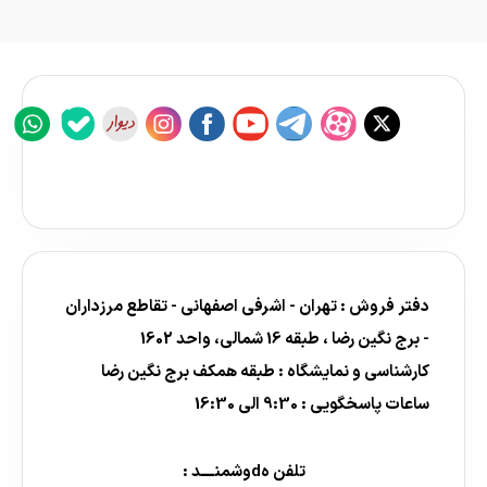
دفتر فروش : تهران - اشرفی اصفهانی - تقاطع مرزداران
- برج نگین رضا ، طبقه 16 شمالی، واحد 1602
کارشناسی و نمایشگاه : طبقه همکف برج نگین رضا
ساعات پاسخگویی : 9:30 الی 16:30
تلفن هdوشمنــــد :