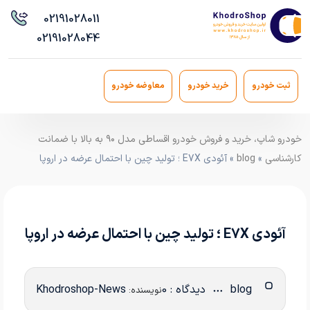
021
91028011
021
91028044
ثبت خودرو
خرید خودرو
معاوضه خودرو
خودرو شاپ، خرید و فروش خودرو اقساطی مدل ۹۰ به بالا با ضمانت
کارشناسی
»
blog
» آئودی E7X ؛ تولید چین با احتمال عرضه در اروپا
آئودی E7X ؛ تولید چین با احتمال عرضه در اروپا
blog
دیدگاه : 0
Khodroshop-News
نویسنده: