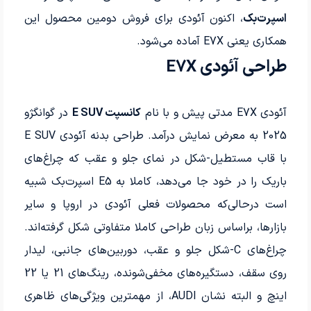
اسپرت‌بک
، اکنون آئودی برای فروش دومین محصول این
همکاری یعنی E7X آماده می‌شود.
طراحی آئودی E7X
آئودی E7X مدتی پیش و با نام
کانسپت E SUV
در گوانگژو
2025 به معرض نمایش درآمد. طراحی بدنه آئودی E SUV
با قاب مستطیل-شکل در نمای جلو و عقب که چراغ‌های
باریک را در خود جا می‌دهد، کاملا به E5 اسپرت‌بک شبیه
است درحالی‌که محصولات فعلی آئودی در اروپا و سایر
بازارها، براساس زبان طراحی کاملا متفاوتی شکل گرفته‌اند.
چراغ‌های C-شکل جلو و عقب، دوربین‌های جانبی، لیدار
روی سقف، دستگیره‌های مخفی‌شونده، رینگ‌های 21 یا 22
اینچ و البته نشان AUDI، از مهمترین ویژگی‌های ظاهری