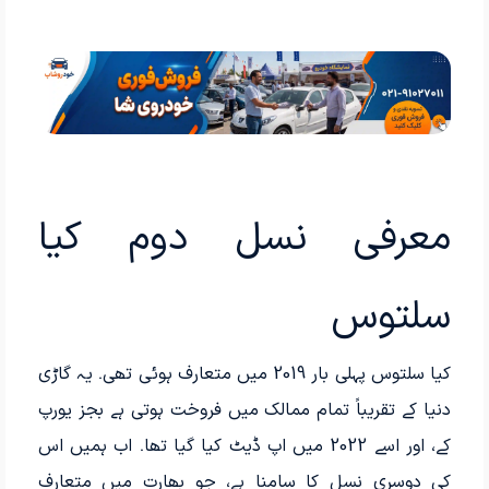
معرفی نسل دوم کیا
سلتوس
کیا سلتوس پہلی بار 2019 میں متعارف ہوئی تھی۔ یہ گاڑی
دنیا کے تقریباً تمام ممالک میں فروخت ہوتی ہے بجز یورپ
کے، اور اسے 2022 میں اپ ڈیٹ کیا گیا تھا۔ اب ہمیں اس
کی دوسری نسل کا سامنا ہے، جو بھارت میں متعارف