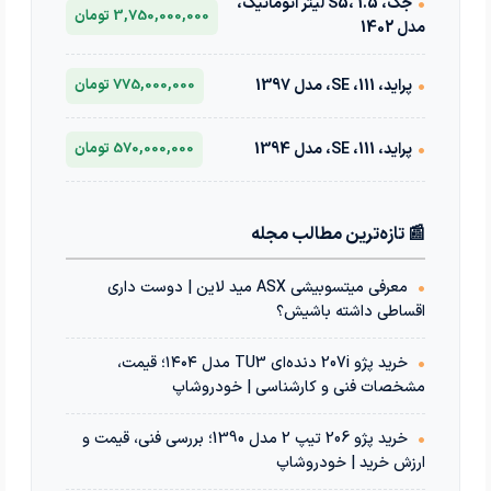
•
جک، S5، 1.5 لیتر اتوماتیک،
3,750,000,000 تومان
مدل 1402
•
پراید، 111، SE، مدل 1397
775,000,000 تومان
•
پراید، 111، SE، مدل 1394
570,000,000 تومان
📰 تازه‌ترین مطالب مجله
•
معرفی میتسوبیشی ASX مید لاین | دوست داری
اقساطی داشته باشیش؟
•
خرید پژو 207i دنده‌ای TU3 مدل ۱۴۰۴؛ قیمت،
مشخصات فنی و کارشناسی | خودروشاپ
•
خرید پژو 206 تیپ 2 مدل 1390؛ بررسی فنی، قیمت و
ارزش خرید | خودروشاپ