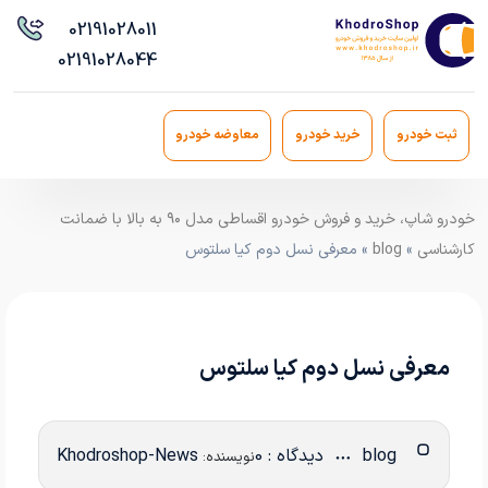
021
91028011
021
91028044
ثبت خودرو
خرید خودرو
معاوضه خودرو
خودرو شاپ، خرید و فروش خودرو اقساطی مدل ۹۰ به بالا با ضمانت
کارشناسی
»
blog
» معرفی نسل دوم کیا سلتوس
معرفی نسل دوم کیا سلتوس
blog
دیدگاه : 0
Khodroshop-News
نویسنده: