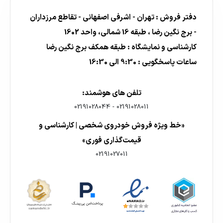
دفتر فروش : تهران - اشرفی اصفهانی - تقاطع مرزداران
- برج نگین رضا ، طبقه 16 شمالی، واحد 1602
کارشناسی و نمایشگاه : طبقه همکف برج نگین رضا
ساعات پاسخگویی : 9:30 الی 16:30
تلفن های هوشمند:
02191028044
-
02191028011
«خط ویژه فروش خودروی شخصی | کارشناسی و
قیمت‌گذاری فوری»
02191027011