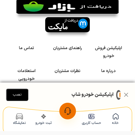
اپلیکیشن فروش
راهنمای مشتریان
تماس ما
خودرو
درباره ما
نظرات مشتریان
استعلامات
خودرویی
سرمایه گذاری در
رضایت مشتریان
اپلیکیشن خودرو شاپ
نصب
خودرو
Copyright © 2005-2026
Khodroshop.ir
خانه
حساب کاربری
ثبت خودرو
نمایشگاه