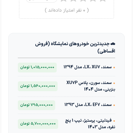
(
0
نفر امتیاز داده‌اند )
🚗 جدیدترین خودروهای نمایشگاه (فروش
اقساطی)
•
سمند، LX، XU7، مدل 1394
1,015,000,000 تومان
•
سمند، سورن، پلاس XU7P
1,560,000,000 تومان
بنزینی، مدل 1404
•
سمند، LX، EF7، مدل 1393
795,000,000 تومان
•
فیدلیتی، پرستیژ، تیپ 1 پنج
5,700,000,000 تومان
نفره، مدل 1403