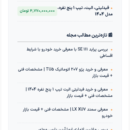
•
فیدلیتی، الیت، تیپ 1 پنج نفره،
4,770,000,000 تومان
مدل 1404
📰 تازه‌ترین مطالب مجله
•
بررسی پراید 111 SE با معرفی خرید خودرو با شرایط
اقساطی
•
معرفی و خرید پژو 207 اتوماتیک TU5 | مشخصات فنی
+ قیمت بازار
•
معرفی و خرید فیدلیتی الیت تیپ 1 پنج نفره 1404 |
مشخصات فنی + قیمت بازار
•
معرفی سمند LX XU7 | مشخصات فنی + قیمت بازار
خودرو
•
بررسی ماشین لاماری ایما آرین پارس موتور