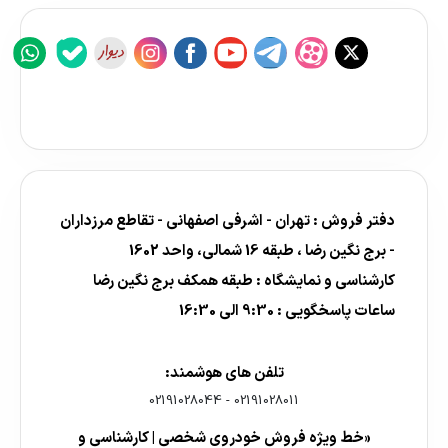
دفتر فروش : تهران - اشرفی اصفهانی - تقاطع مرزداران
- برج نگین رضا ، طبقه 16 شمالی، واحد 1602
کارشناسی و نمایشگاه : طبقه همکف برج نگین رضا
ساعات پاسخگویی : 9:30 الی 16:30
تلفن های هوشمند:
02191028044
-
02191028011
«خط ویژه فروش خودروی شخصی | کارشناسی و