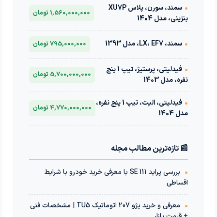
•
سمند، سورن، پلاس XU7P
1,560,000,000 تومان
بنزینی، مدل 1404
•
سمند، LX، EF7، مدل 1393
795,000,000 تومان
•
فیدلیتی، پرستیژ، تیپ 1 پنج
5,700,000,000 تومان
نفره، مدل 1403
•
فیدلیتی، الیت، تیپ 1 پنج نفره،
4,770,000,000 تومان
مدل 1404
📰 تازه‌ترین مطالب مجله
•
بررسی پراید 111 SE با معرفی خرید خودرو با شرایط
اقساطی
•
معرفی و خرید پژو 207 اتوماتیک TU5 | مشخصات فنی
+ قیمت بازار