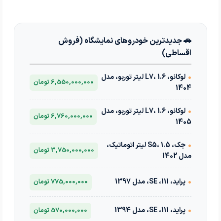
🚗 جدیدترین خودروهای نمایشگاه (فروش
اقساطی)
•
لوکانو، L7، 1.6 لیتر توربو، مدل
6,550,000,000 تومان
1404
•
لوکانو، L7، 1.6 لیتر توربو، مدل
6,760,000,000 تومان
1405
•
جک، S5، 1.5 لیتر اتوماتیک،
3,750,000,000 تومان
مدل 1402
•
پراید، 111، SE، مدل 1397
775,000,000 تومان
•
پراید، 111، SE، مدل 1394
570,000,000 تومان