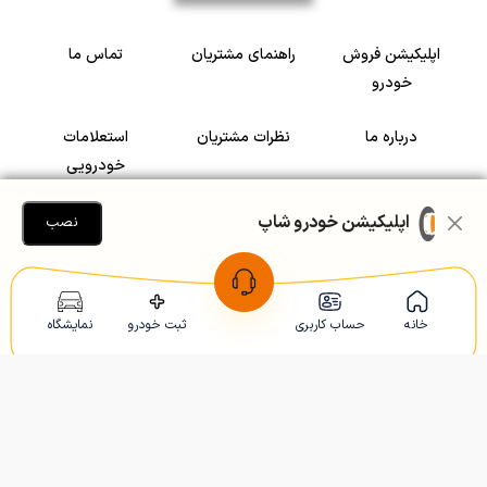
اپلیکیشن فروش
راهنمای مشتریان
تماس ما
خودرو
درباره ما
نظرات مشتریان
استعلامات
خودرویی
سرمایه گذاری در
رضایت مشتریان
اپلیکیشن خودرو شاپ
نصب
خودرو
Copyright © 2005-2026
Khodroshop.ir
خانه
حساب کاربری
ثبت خودرو
نمایشگاه