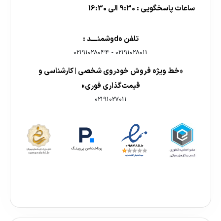
ساعات پاسخگویی : 9:30 الی 16:30
تلفن هdوشمنــــد :
02191028044
-
02191028011
«خط ویژه فروش خودروی شخصی | کارشناسی و
قیمت‌گذاری فوری»
02191027011