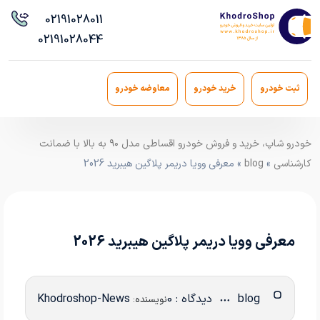
021
91028011
021
91028044
ثبت خودرو
خرید خودرو
معاوضه خودرو
خودرو شاپ، خرید و فروش خودرو اقساطی مدل ۹۰ به بالا با ضمانت
کارشناسی
»
blog
» معرفی وویا دریمر پلاگین هیبرید 2026
معرفی وویا دریمر پلاگین هیبرید 2026
blog
دیدگاه : 0
Khodroshop-News
نویسنده: