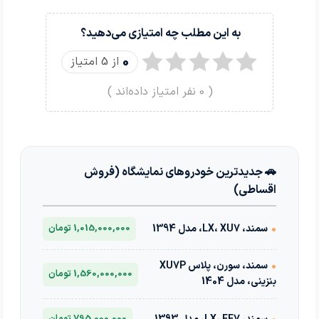
به این مطلب چه امتیازی می‌دهید؟
0
از 5 امتیاز
(
0
نفر امتیاز داده‌اند )
🚗 جدیدترین خودروهای نمایشگاه (فروش
اقساطی)
•
سمند، LX، XU7، مدل 1394
1,015,000,000 تومان
•
سمند، سورن، پلاس XU7P
1,560,000,000 تومان
بنزینی، مدل 1404