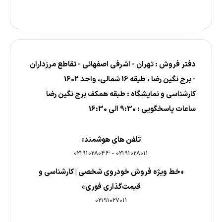
دفتر فروش : تهران - اشرفی اصفهانی - تقاطع مرزداران
- برج نگین رضا ، طبقه 16 شمالی، واحد 1602
کارشناسی و نمایشگاه : طبقه همکف برج نگین رضا
ساعات پاسخگویی : 9:30 الی 16:30
تلفن های هوشمند:
02191028044
-
02191028011
«خط ویژه فروش خودروی شخصی | کارشناسی و
قیمت‌گذاری فوری»
02191027011