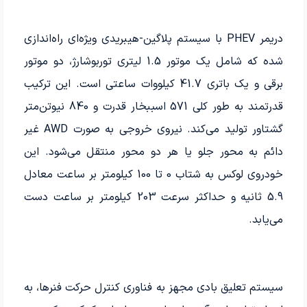
دریمر PHEV با سیستم پلاگین-هیبریدی ویژه‌ای راه‌اندازی
شده که شامل یک موتور 1.5 لیتری توربوشارژ، دو موتور
برقی و یک باتری 41.7 کیلووات ساعتی است. این ترکیب
قدرتمند به طور کلی 571 اسب­بخار قدرت و 840 نیوتن‌متر
گشتاور تولید می‌کند. نیروی خروجی به صورت AWD غیر
دائم به محور جلو یا هر دو محور منتقل می‌شود. این
خودروی لوکس به شتاب 0 تا 100 کیلومتر بر ساعت معادل
5.9 ثانیه و حداکثر سرعت 203 کیلومتر بر ساعت دست
می‌یابد.
سیستم تعلیق بادی مجهز به فناوری کنترل حرکت فنرها، به