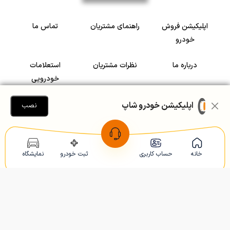
اپلیکیشن فروش
راهنمای مشتریان
تماس ما
خودرو
درباره ما
نظرات مشتریان
استعلامات
خودرویی
سرمایه گذاری در
رضایت مشتریان
اپلیکیشن خودرو شاپ
نصب
خودرو
Copyright © 2005-2026
Khodroshop.ir
خانه
حساب کاربری
ثبت خودرو
نمایشگاه