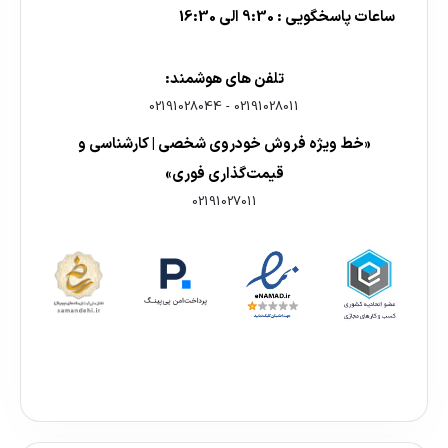
ساعات پاسخگویی : 9:30 الی 16:30
تلفن های هوشمند:
02191028044
-
02191028011
«خط ویژه فروش خودروی شخصی | کارشناسی و
قیمت‌گذاری فوری»
02191027011