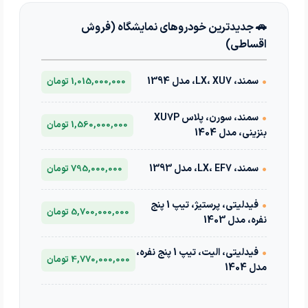
🚗 جدیدترین خودروهای نمایشگاه (فروش
اقساطی)
•
سمند، LX، XU7، مدل 1394
1,015,000,000 تومان
•
سمند، سورن، پلاس XU7P
1,560,000,000 تومان
بنزینی، مدل 1404
•
سمند، LX، EF7، مدل 1393
795,000,000 تومان
•
فیدلیتی، پرستیژ، تیپ 1 پنج
5,700,000,000 تومان
نفره، مدل 1403
•
فیدلیتی، الیت، تیپ 1 پنج نفره،
4,770,000,000 تومان
مدل 1404