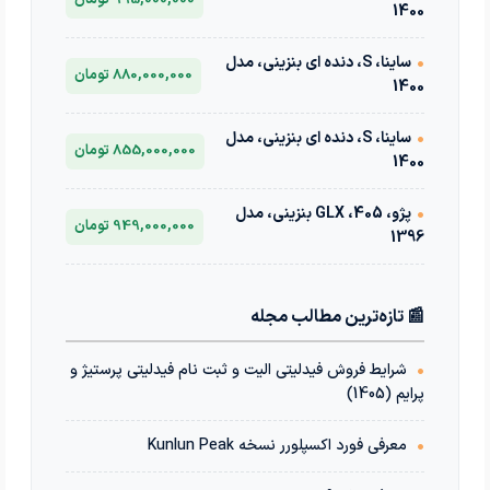
1400
•
ساینا، S، دنده ای بنزینی، مدل
880,000,000 تومان
1400
•
ساینا، S، دنده ای بنزینی، مدل
855,000,000 تومان
1400
•
پژو، 405، GLX بنزینی، مدل
949,000,000 تومان
1396
📰 تازه‌ترین مطالب مجله
•
شرایط فروش فیدلیتی الیت و ثبت نام فیدلیتی پرستیژ و
پرایم (1405)
•
معرفی فورد اکسپلورر نسخه Kunlun Peak