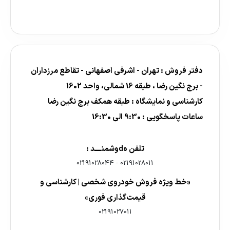
دفتر فروش : تهران - اشرفی اصفهانی - تقاطع مرزداران
- برج نگین رضا ، طبقه 16 شمالی، واحد 1602
کارشناسی و نمایشگاه : طبقه همکف برج نگین رضا
ساعات پاسخگویی : 9:30 الی 16:30
تلفن هdوشمنــــد :
02191028044
-
02191028011
«خط ویژه فروش خودروی شخصی | کارشناسی و
قیمت‌گذاری فوری»
02191027011